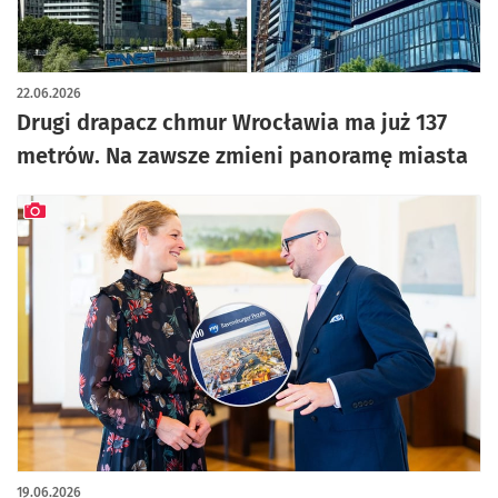
artykuł z galerią zdjęć
22.06.2026
Drugi drapacz chmur Wrocławia ma już 137
metrów. Na zawsze zmieni panoramę miasta
artykuł z galerią zdjęć
19.06.2026