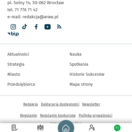
pl. Solny 14,
50-062
Wrocław
tel. 71 776 71 42
e-mail:
redakcja@araw.pl
Aktualności
Nauka
Strategia
Spotkania
Miasto
Historie Sukcesów
Przedsiębiorca
Mapa strony
Inne informacje
Redakcja
Deklaracja dostępności
Newsletter
Regulamin
Regulamin konkursów
Polityka prywatności
Strona główna - wroclaw.pl
Ustawienia cookies