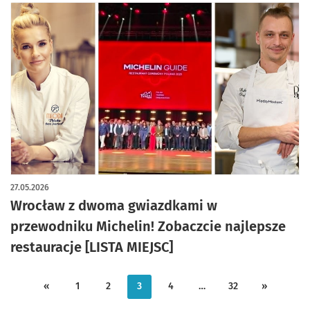
27.05.2026
Wrocław z dwoma gwiazdkami w
przewodniku Michelin! Zobaczcie najlepsze
restauracje [LISTA MIEJSC]
«
1
2
3
4
…
32
»