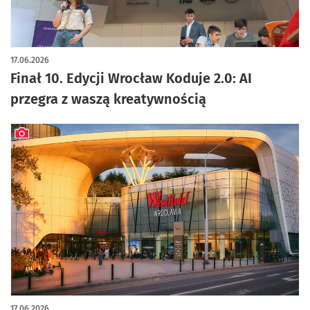
artykuł z galerią zdjęć
17.06.2026
Finał 10. Edycji Wrocław Koduje 2.0: AI
przegra z waszą kreatywnością
artykuł z galerią zdjęć
17.06.2026