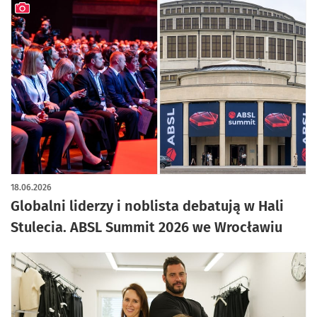
artykuł z galerią zdjęć
18.06.2026
Globalni liderzy i noblista debatują w Hali
Stulecia. ABSL Summit 2026 we Wrocławiu