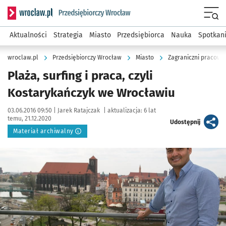
Serwis informacyjny wroclaw.pl podserwis: Strategia rozwo
Menu
Aktualności
Strategia
Miasto
Przedsiębiorca
Nauka
Spotkan
wroclaw.pl
Przedsiębiorczy Wrocław
Miasto
Zagraniczni pracown
Plaża, surfing i praca, czyli
Kostarykańczyk we Wrocławiu
Data publikacji:
Autor:
03.06.2016 09:50 |
Jarek Ratajczak
|
aktualizacja:
6 lat
temu, 21.12.2020
artykuł
Udostępnij
Materiał archiwalny
Kliknij, aby powiększyć