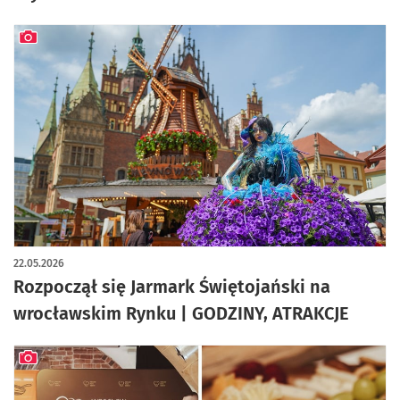
artykuł z galerią zdjęć
22.05.2026
Rozpoczął się Jarmark Świętojański na
wrocławskim Rynku | GODZINY, ATRAKCJE