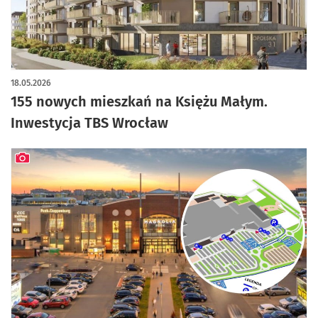
artykuł z galerią zdjęć
18.05.2026
155 nowych mieszkań na Księżu Małym.
Inwestycja TBS Wrocław