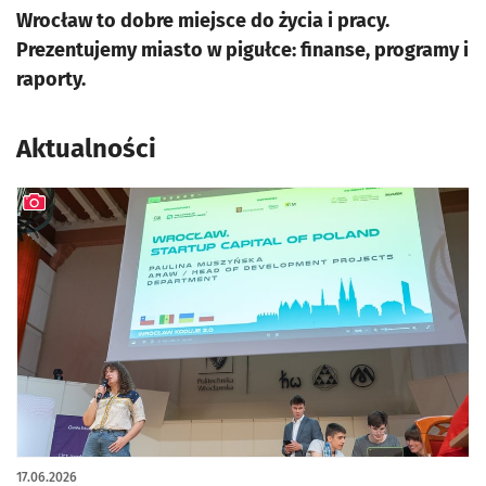
Wrocław to dobre miejsce do życia i pracy.
Prezentujemy miasto w pigułce: finanse, programy i
raporty.
Aktualności
artykuł z galerią zdjęć
17.06.2026