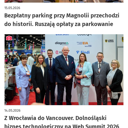
artykuł z galerią zdjęć
15.05.2026
Bezpłatny parking przy Magnolii przechodzi
do historii. Ruszają opłaty za parkowanie
artykuł z galerią zdjęć
14.05.2026
Z Wrocławia do Vancouver. Dolnośląski
biznes technologiczny na Web Summit 2026