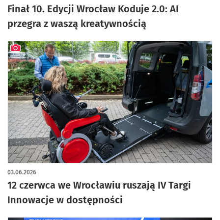
Finał 10. Edycji Wrocław Koduje 2.0: AI
przegra z waszą kreatywnością
artykuł z galerią zdjęć
03.06.2026
12 czerwca we Wrocławiu ruszają IV Targi
Innowacje w dostępności