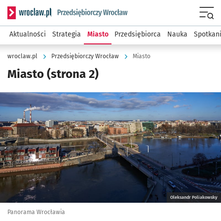
Serwis informacyjny wroclaw.pl podserwis: Strategia rozwo
Menu
Aktualności
Strategia
Miasto
Przedsiębiorca
Nauka
Spotkan
wroclaw.pl
Przedsiębiorczy Wrocław
Miasto
Miasto
(strona 2)
Kliknij, aby powiększyć
Oleksandr Poliakowsky
Panorama Wrocławia