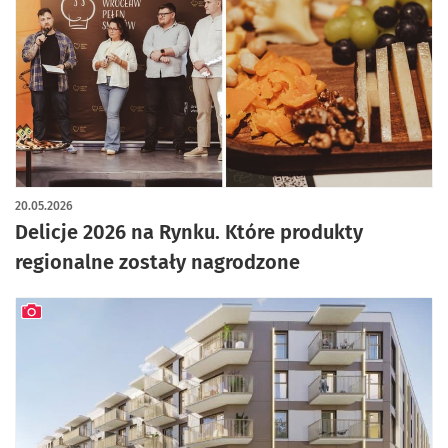
artykuł z galerią zdjęć
20.05.2026
Delicje 2026 na Rynku. Które produkty
regionalne zostały nagrodzone