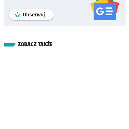
profil
google news
serwisu wroclaw
Obserwuj
ZOBACZ TAKŻE