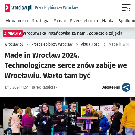
Serwis informacyjny wroclaw.pl podserwis: Strategia rozwo
Menu
Aktualności
Strategia
Miasto
Przedsiębiorca
Nauka
Spotkan
Z MIASTA
Wrocławska Potańcówka za nami. Zobaczcie zdjęcia
wroclaw.pl
Przedsiębiorczy Wrocław
Aktualności
Made in Wrocla
Made in Wroclaw 2024.
Technologiczne serce znów zabije we
Wrocławiu. Warto tam być
Data publikacji:
Autor:
artykuł
17.10.2024 11:54 |
Jarek Ratajczak
Udostępnij
Kliknij, aby powiększyć