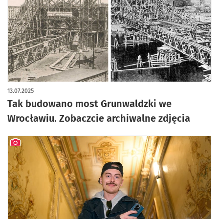
artykuł z galerią zdjęć
13.07.2025
Tak budowano most Grunwaldzki we
Wrocławiu. Zobaczcie archiwalne zdjęcia