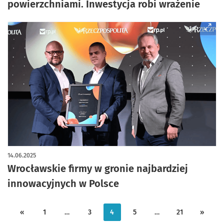
powierzchniami. Inwestycja robi wrażenie
14.06.2025
Wrocławskie firmy w gronie najbardziej
innowacyjnych w Polsce
«
1
…
3
4
5
…
21
»