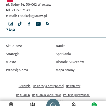
pl. Solny 14,
50-062
Wrocław
tel. 71 776 71 42
e-mail:
redakcja@araw.pl
Aktualności
Nauka
Strategia
Spotkania
Miasto
Historie Sukcesów
Przedsiębiorca
Mapa strony
Inne informacje
Redakcja
Deklaracja dostępności
Newsletter
Regulamin
Regulamin konkursów
Polityka prywatności
Strona główna - wroclaw.pl
Ustawienia cookies