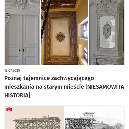
artykuł z galerią zdjęć
13.07.2025
Poznaj tajemnice zachwycającego
mieszkania na starym mieście [NIESAMOWITA
HISTORIA]