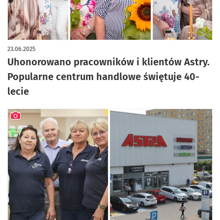
artykuł z galerią zdjęć
23.06.2025
Uhonorowano pracowników i klientów Astry.
Popularne centrum handlowe świętuje 40-
lecie