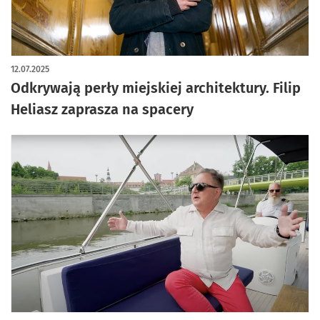
artykuł z galerią zdjęć
12.07.2025
Odkrywają perły miejskiej architektury. Filip
Heliasz zaprasza na spacery