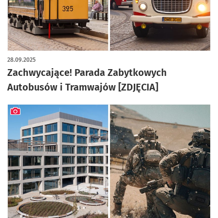
artykuł z galerią zdjęć
28.09.2025
Zachwycające! Parada Zabytkowych
Autobusów i Tramwajów [ZDJĘCIA]