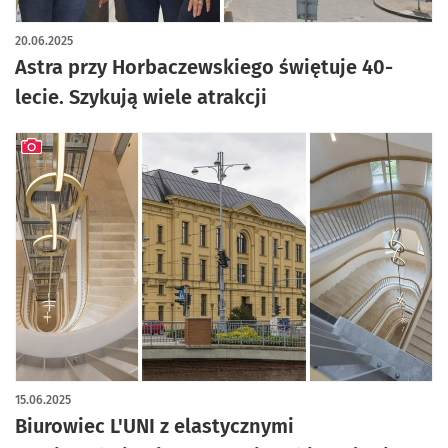
artykuł z galerią zdjęć
20.06.2025
Astra przy Horbaczewskiego świętuje 40-
lecie. Szykują wiele atrakcji
artykuł z galerią zdjęć
15.06.2025
Biurowiec L'UNI z elastycznymi