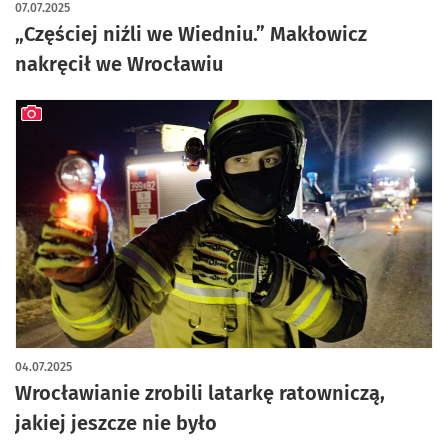
07.07.2025
„Częściej niźli we Wiedniu.” Makłowicz
nakręcił we Wrocławiu
artykuł z galerią zdjęć
04.07.2025
Wrocławianie zrobili latarkę ratowniczą,
jakiej jeszcze nie było