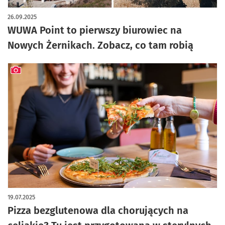
artykuł z galerią zdjęć
26.09.2025
WUWA Point to pierwszy biurowiec na
Nowych Żernikach. Zobacz, co tam robią
artykuł z galerią zdjęć
19.07.2025
Pizza bezglutenowa dla chorujących na