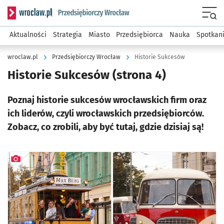
Serwis informacyjny wroclaw.pl podserwis: Strategia rozwo
Menu
Aktualności
Strategia
Miasto
Przedsiębiorca
Nauka
Spotkan
wroclaw.pl
Przedsiębiorczy Wrocław
Historie Sukcesów
Historie Sukcesów
(strona 4)
Poznaj historie sukcesów wrocławskich firm oraz
ich liderów, czyli wrocławskich przedsiębiorców.
Zobacz, co zrobili, aby być tutaj, gdzie dzisiaj są!