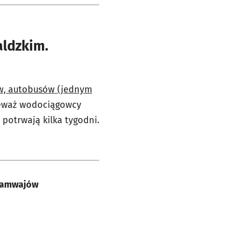
aldzkim.
ów, autobusów (jednym
ieważ wodociągowcy
potrwają kilka tygodni.
tramwajów