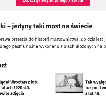
Zobacz galerię zdjęć
tego artykułu
i – jedyny taki most na świecie
awa przeszła do historii mostownictwa. Do dziś jes
tórego pasma nośne wykonano z blach ułożonych na p
IEŻ
rcie
otworzy się w nowej karci
lądał Wrocław z lotu
Tak wyglą
latach 1920-40.
tuż po II w
wite zdjęcia
z lat 40.