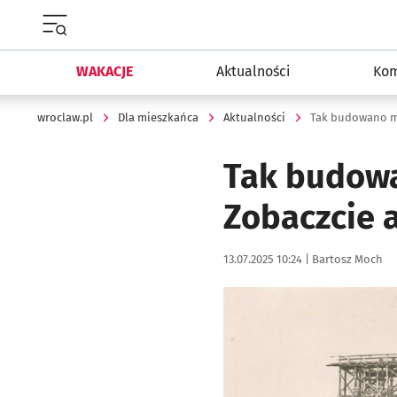
Menu główne portalu wroclaw.pl
WAKACJE
Aktualności
Kom
wroclaw.pl
Dla mieszkańca
Aktualności
Tak budowano m
Tak budowa
Zobaczcie a
Data publikacji:
Autor:
13.07.2025 10:24 |
Bartosz Moch
Kliknij, aby zobaczyć galer