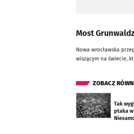
Most Grunwaldzk
Nowa wrocławska przepr
wiszącym na świecie, k
ZOBACZ RÓWN
otworzy się w nowej ka
Tak wyg
ptaka w 
Niesamo