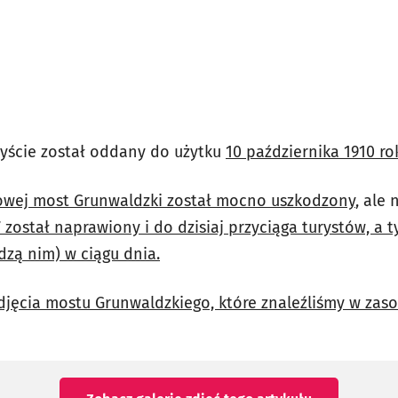
yście został oddany do użytku
10 października 1910 ro
towej most Grunwaldzki został mocno uszkodzony
, ale
 został naprawiony i do dzisiaj przyciąga turystów, a 
dzą nim) w ciągu dnia.
djęcia mostu Grunwaldzkiego, które znaleźliśmy w zas