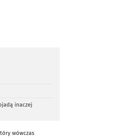
ojadą inaczej
który wówczas