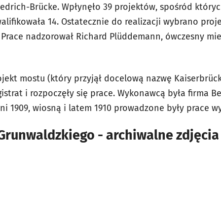
iedrich-Brücke. Wpłynęło 39 projektów, spośród który
lifikowała 14. Ostatecznie do realizacji wybrano proj
. Prace nadzorował Richard Plüddemann, ówczesny mie
ojekt mostu (który przyjął docelową nazwę Kaiserbrück
strat i rozpoczęły się prace. Wykonawcą była firma Beu
ni 1909, wiosną i latem 1910 prowadzone były prace 
runwaldzkiego - archiwalne zdjęcia