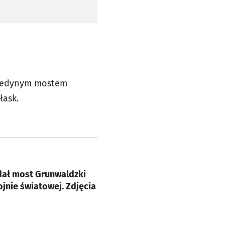
t jedynym mostem
łask.
e
dał most Grunwaldzki
ojnie światowej. Zdjęcia