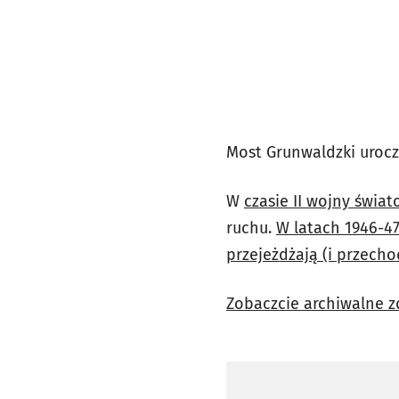
Most Grunwaldzki urocz
W
czasie II wojny świa
ruchu.
W latach 1946-47
przejeżdżają (i przecho
Zobaczcie archiwalne z