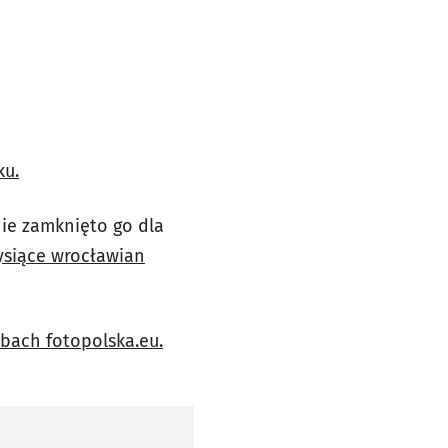
ku.
 nie zamknięto go dla
tysiące wrocławian
obach fotopolska.eu.