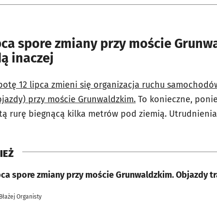
pca spore zmiany przy moście Grunw
ą inaczej
botę 12 lipca zmieni się organizacja ruchu samochod
jazdy) przy moście Grunwaldzkim.
To konieczne, pon
ą rurę biegnącą kilka metrów pod ziemią. Utrudnienia 
IEŻ
ipca spore zmiany przy moście Grunwaldzkim. Objazdy 
 Błażej Organisty