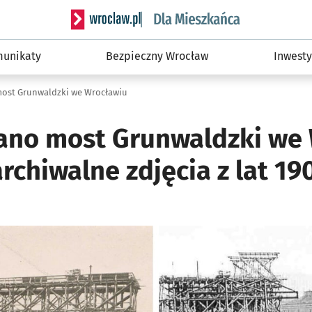
Serwis informacyjny wroclaw.pl podserwis: Dla
unikaty
Bezpieczny Wrocław
Inwesty
ost Grunwaldzki we Wrocławiu
no most Grunwaldzki we 
rchiwalne zdjęcia z lat 19
ię