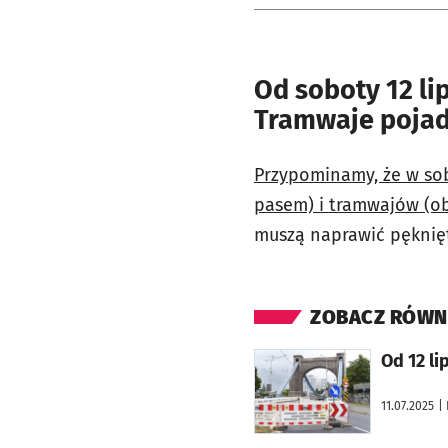
Od soboty 12 li
Tramwaje pojad
Przypominamy, że w so
pasem) i tramwajów (ob
muszą naprawić pęknięt
ZOBACZ RÓWN
otworzy się w nowej karcie
Od 12 l
11.07.2025
|