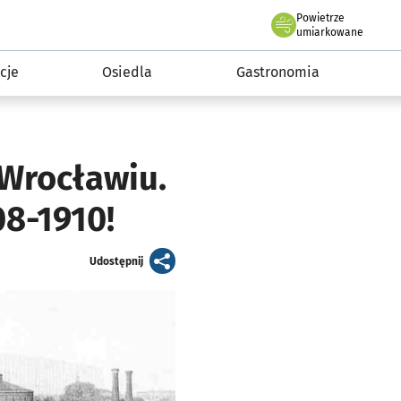
Powietrze
we Wrocławiu
 mieszkańca
umiarkowane
cje
Osiedla
Gastronomia
Wrocławiu.
08-1910!
artykuł
Udostępnij