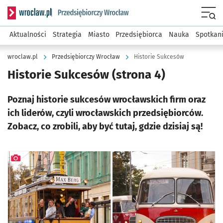
Serwis informacyjny wroclaw.pl podserwis: Strategia rozwo
Menu
Aktualności
Strategia
Miasto
Przedsiębiorca
Nauka
Spotkan
wroclaw.pl
Przedsiębiorczy Wrocław
Historie Sukcesów
Historie Sukcesów
(strona 4)
Poznaj historie sukcesów wrocławskich firm oraz
ich liderów, czyli wrocławskich przedsiębiorców.
Zobacz, co zrobili, aby być tutaj, gdzie dzisiaj są!