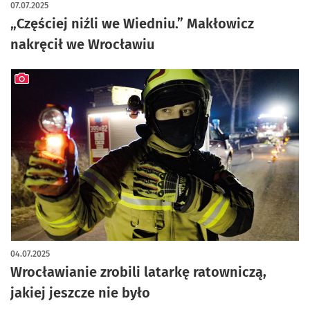
07.07.2025
„Częściej niźli we Wiedniu.” Makłowicz
nakręcił we Wrocławiu
artykuł z galerią zdjęć
04.07.2025
Wrocławianie zrobili latarkę ratowniczą,
jakiej jeszcze nie było