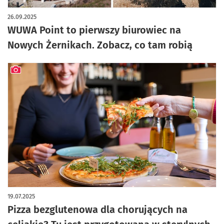
artykuł z galerią zdjęć
26.09.2025
WUWA Point to pierwszy biurowiec na
Nowych Żernikach. Zobacz, co tam robią
artykuł z galerią zdjęć
19.07.2025
Pizza bezglutenowa dla chorujących na