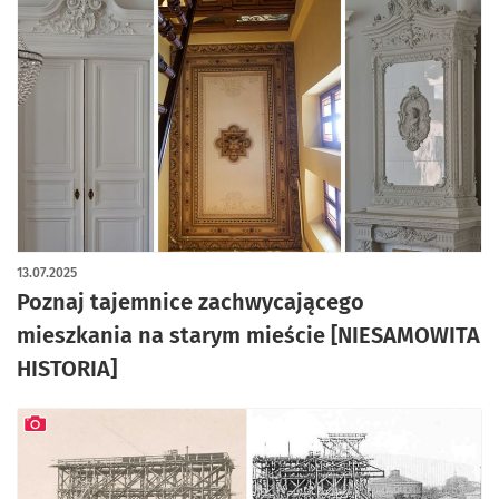
artykuł z galerią zdjęć
13.07.2025
Poznaj tajemnice zachwycającego
mieszkania na starym mieście [NIESAMOWITA
HISTORIA]