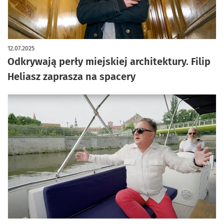
artykuł z galerią zdjęć
12.07.2025
Odkrywają perły miejskiej architektury. Filip
Heliasz zaprasza na spacery