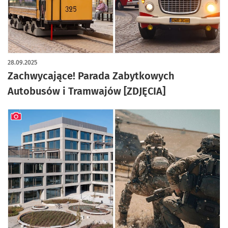
artykuł z galerią zdjęć
28.09.2025
Zachwycające! Parada Zabytkowych
Autobusów i Tramwajów [ZDJĘCIA]