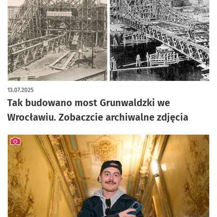
artykuł z galerią zdjęć
13.07.2025
Tak budowano most Grunwaldzki we
Wrocławiu. Zobaczcie archiwalne zdjęcia