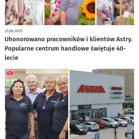
artykuł z galerią zdjęć
23.06.2025
Uhonorowano pracowników i klientów Astry.
Popularne centrum handlowe świętuje 40-
lecie