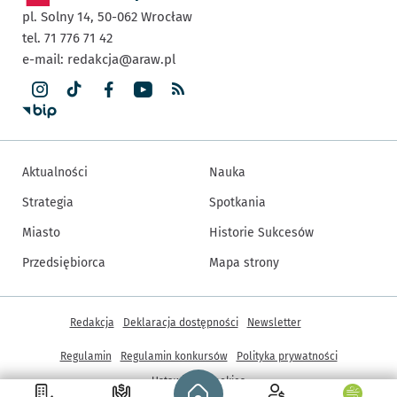
pl. Solny 14,
50-062
Wrocław
tel. 71 776 71 42
e-mail:
redakcja@araw.pl
Aktualności
Nauka
Strategia
Spotkania
Miasto
Historie Sukcesów
Przedsiębiorca
Mapa strony
Inne informacje
Redakcja
Deklaracja dostępności
Newsletter
Regulamin
Regulamin konkursów
Polityka prywatności
Strona główna - wroclaw.pl
Ustawienia cookies