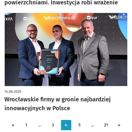
powierzchniami. Inwestycja robi wrażenie
14.06.2025
Wrocławskie firmy w gronie najbardziej
innowacyjnych w Polsce
«
1
…
3
4
5
…
21
»