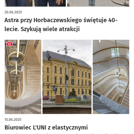
artykuł z galerią zdjęć
20.06.2025
Astra przy Horbaczewskiego świętuje 40-
lecie. Szykują wiele atrakcji
artykuł z galerią zdjęć
15.06.2025
Biurowiec L'UNI z elastycznymi