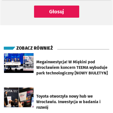
Głosuj
ZOBACZ RÓWNIEŻ
otworzy się w nowej karcie
Megainwestycja! W Miękini pod
Wrocławiem koncern TEEMA wybuduje
park technologiczny [NOWY BIULETYN]
otworzy się w nowej karcie
Toyota otworzyła nowy hub we
Wrocławiu. Inwestycja w badania i
rozwój