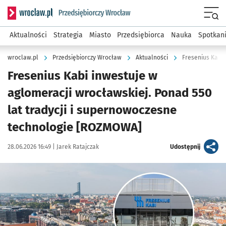
Serwis informacyjny wroclaw.pl podserwis: Strategia rozwo
Menu
Aktualności
Strategia
Miasto
Przedsiębiorca
Nauka
Spotkan
wroclaw.pl
Przedsiębiorczy Wrocław
Aktualności
Fresenius Kabi 
Fresenius Kabi inwestuje w
aglomeracji wrocławskiej. Ponad 550
lat tradycji i supernowoczesne
technologie [ROZMOWA]
Data publikacji:
Autor:
artykuł
28.06.2026 16:49 |
Jarek Ratajczak
Udostępnij
Kliknij, aby powiększyć