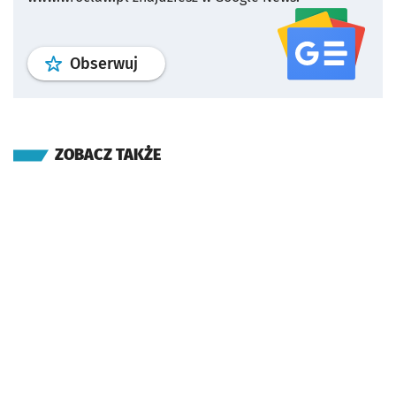
profil
google news
serwisu wroclaw
Obserwuj
ZOBACZ TAKŻE