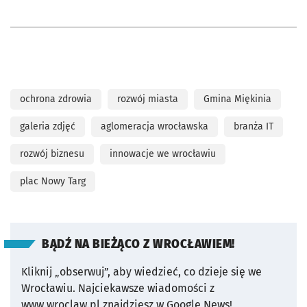
ochrona zdrowia
rozwój miasta
Gmina Miękinia
galeria zdjęć
aglomeracja wrocławska
branża IT
rozwój biznesu
innowacje we wrocławiu
plac Nowy Targ
BĄDŹ NA BIEŻĄCO Z WROCŁAWIEM!
Kliknij „obserwuj”, aby wiedzieć, co dzieje się we
Wrocławiu.
Najciekawsze wiadomości z
www.wroclaw.pl znajdziesz w Google News!