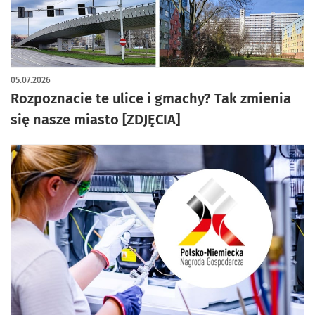
artykuł z galerią zdjęć
05.07.2026
Rozpoznacie te ulice i gmachy? Tak zmienia
się nasze miasto [ZDJĘCIA]