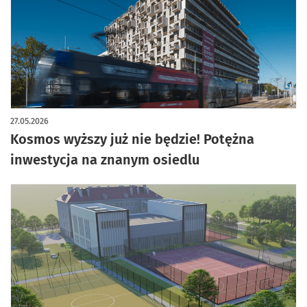
artykuł z galerią zdjęć
27.05.2026
Kosmos wyższy już nie będzie! Potężna
inwestycja na znanym osiedlu