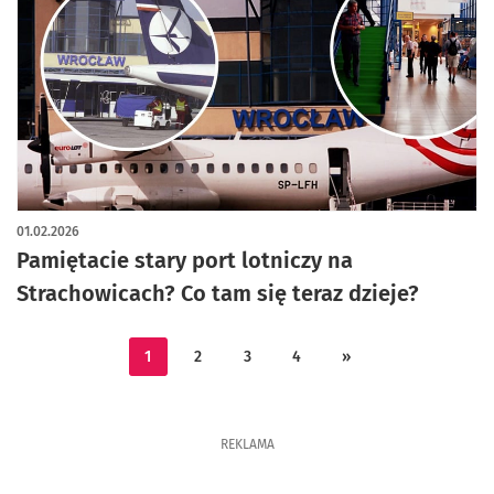
artykuł z galerią zdjęć
01.02.2026
Pamiętacie stary port lotniczy na
Strachowicach? Co tam się teraz dzieje?
1
2
3
4
»
REKLAMA