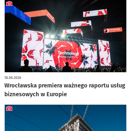
artykuł z galerią zdjęć
18.06.2026
Wrocławska premiera ważnego raportu usług
biznesowych w Europie