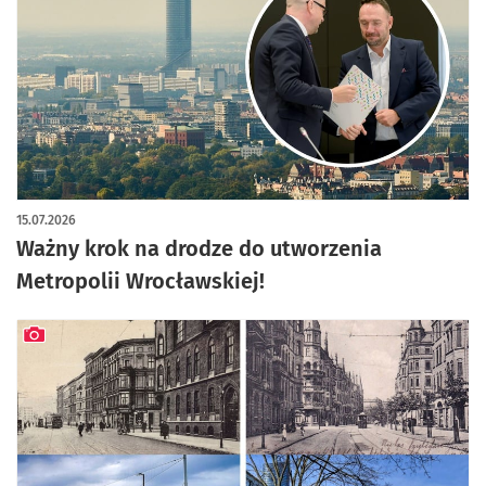
artykuł z galerią zdjęć
15.07.2026
Ważny krok na drodze do utworzenia
Metropolii Wrocławskiej!