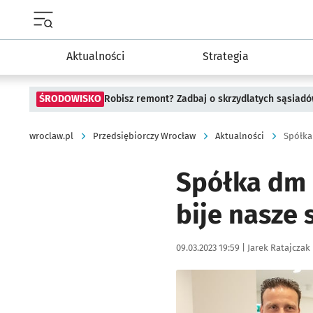
Menu główne portalu wroclaw.pl
Aktualności
Strategia
ŚRODOWISKO
Robisz remont? Zadbaj o skrzydlatych sąsiad
wroclaw.pl
Przedsiębiorczy Wrocław
Aktualności
Spółka dm 
bije nasze 
Data publikacji:
Autor:
09.03.2023 19:59 |
Jarek Ratajczak
Kliknij, aby powiększyć