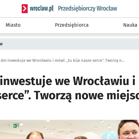
Serwis informacyjny wroclaw.pl podserwis: Strategi
Miasto
Przedsiębiorca
Nauka
ów
Spółka dm inwestuje we Wrocławiu i mówi: „tu bije nasze serce”. Tworzą nowe miejsca pracy
inwestuje we Wrocławiu i 
serce”. Tworzą nowe miejs