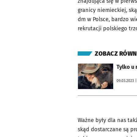
znajdująca się w pierws
granicy niemieckiej, s
dm w Polsce, bardzo wi
rekrutacji polskiego t
ZOBACZ RÓWN
otworzy się w nowej karcie
Tylko u
09.03.2023
|
Ważne były dla nas tak
skąd dostarczane są pr