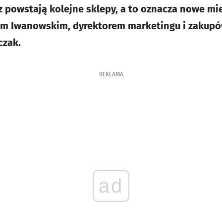
az powstają kolejne sklepy, a to oznacza nowe mi
em Iwanowskim, dyrektorem marketingu i zakup
czak.
REKLAMA
ad