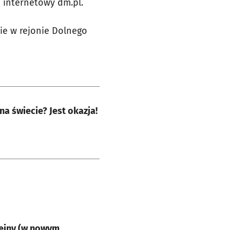
 internetowy dm.pl.
nie w rejonie Dolnego
na świecie? Jest okazja!
lejny (w nowym,