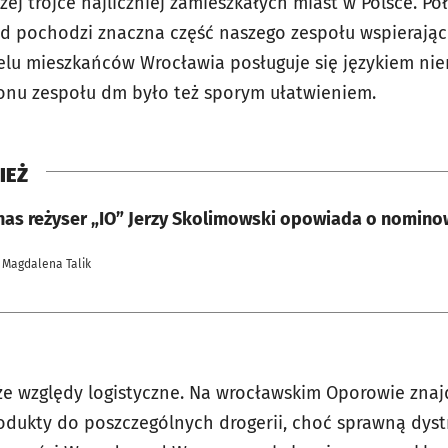
zej trójce najliczniej zamieszkałych miast w Polsce. Po
kąd pochodzi znaczna część naszego zespołu wspierając
elu mieszkańców Wrocławia posługuje się językiem nie
rzonu zespołu dm było też sporym ułatwieniem.
IEŻ
 nas reżyser „IO” Jerzy Skolimowski opowiada o nomino
 Magdalena Talik
że względy logistyczne. Na wrocławskim Oporowie znaj
odukty do poszczególnych drogerii, choć sprawną dys