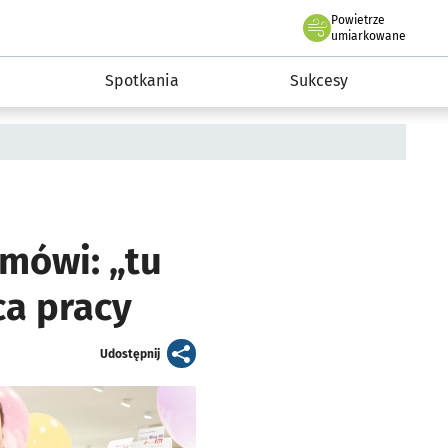
Powietrze
we Wrocławiu
a rozwoju przedsiębiorczości miasta Wrocławia
umiarkowane
Spotkania
Sukcesy
mówi: „tu
ca pracy
artykuł
Udostępnij