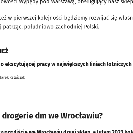
cowości Wypędy pod Warszawą, obsługujący nasz sklep
też w pierwszej kolejności będziemy rozwijać się właś
ej patrząc, południowo-zachodniej Polski.
IEŻ
o ekscytującej pracy w największych liniach lotniczych 
 Jarek Ratajczak
 drogerie dm we Wrocławiu?
tworzyliście we Wrocławiu drugi sklep
, a lutym 2023 ko