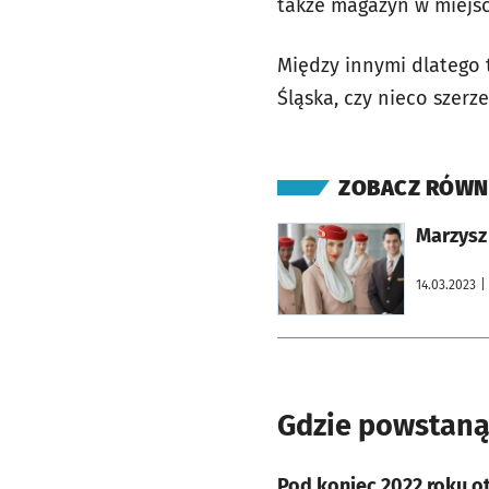
także magazyn w miejs
Między innymi dlatego 
Śląska, czy nieco szerz
ZOBACZ RÓWN
otworzy się w nowej karcie
Marzysz 
14.03.2023
|
Gdzie powstaną
Pod koniec 2022 roku o