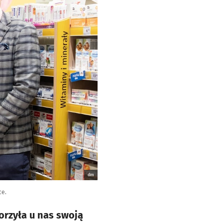
dm
ce.
orzyła u nas swoją