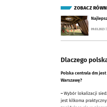
ZOBACZ RÓWN
otworzy się w nowej karcie
Najlepsz
09.03.2023
|
Dlaczego polsk
Polska centrala dm jest
Warszawę?
–
Wybór lokalizacji sie
jest kilkoma praktyczn