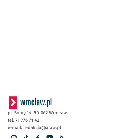
pl. Solny 14,
50-062
Wrocław
tel. 71 776 71 42
e-mail:
redakcja@araw.pl