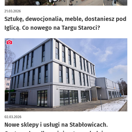
artykuł z galerią zdjęć
21.03.2026
Sztukę, dewocjonalia, meble, dostaniesz pod
Iglicą. Co nowego na Targu Staroci?
artykuł z galerią zdjęć
02.03.2026
Nowe sklepy i usługi na Stabłowicach.