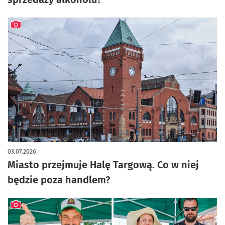
artykuł z galerią zdjęć
03.07.2026
Miasto przejmuje Halę Targową. Co w niej
będzie poza handlem?