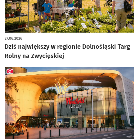
artykuł z galerią zdjęć
27.06.2026
Dziś największy w regionie Dolnośląski Targ
Rolny na Zwycięskiej