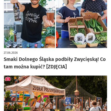
artykuł z galerią zdjęć
27.06.2026
Smaki Dolnego Śląska podbiły Zwycięską! Co
tam można kupić? [ZDJĘCIA]