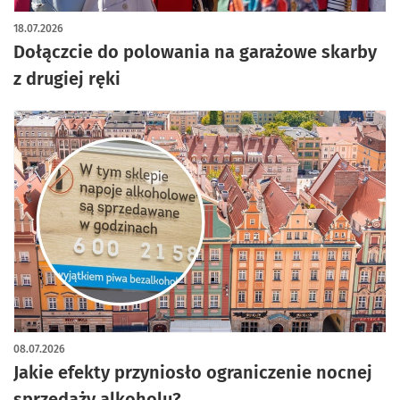
artykuł z galerią zdjęć
18.07.2026
Dołączcie do polowania na garażowe skarby
z drugiej ręki
08.07.2026
Jakie efekty przyniosło ograniczenie nocnej
sprzedaży alkoholu?