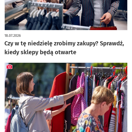
artykuł z galerią zdjęć
18.07.2026
Czy w tę niedzielę zrobimy zakupy? Sprawdź,
kiedy sklepy będą otwarte