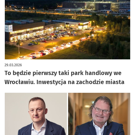
artykuł z galerią zdjęć
29.03.2026
To będzie pierwszy taki park handlowy we
Wrocławiu. Inwestycja na zachodzie miasta