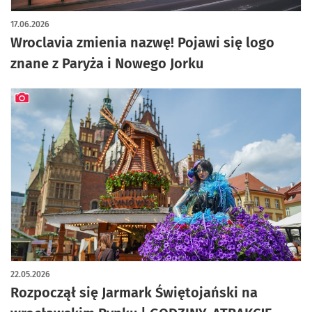
artykuł z galerią zdjęć
17.06.2026
Wroclavia zmienia nazwę! Pojawi się logo
znane z Paryża i Nowego Jorku
artykuł z galerią zdjęć
22.05.2026
Rozpoczął się Jarmark Świętojański na