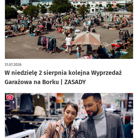
artykuł z galerią zdjęć
31.07.2026
W niedzielę 2 sierpnia kolejna Wyprzedaż
Garażowa na Borku | ZASADY