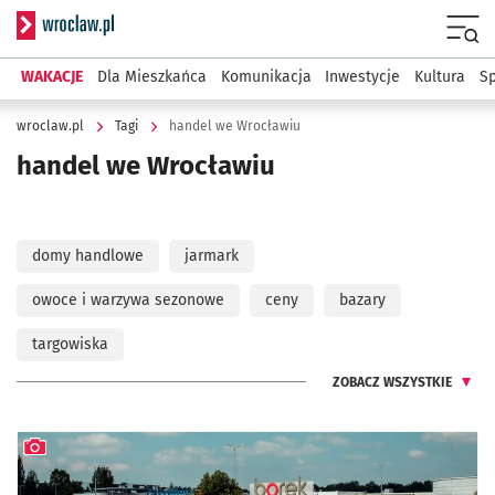
Serwis informacyjny wroclaw.pl
Menu
WAKACJE
Dla Mieszkańca
Komunikacja
Inwestycje
Kultura
Sp
wroclaw.pl
Tagi
handel we Wrocławiu
handel we Wrocławiu
domy handlowe
jarmark
owoce i warzywa sezonowe
ceny
bazary
targowiska
ZOBACZ WSZYSTKIE