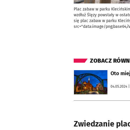
Plac zabaw w parku Kleciński
wzdłuż Ślęzy powstały w ostat
się plac zabaw w parku Kleciń
src="data:image/png;base6
ZOBACZ RÓWN
otworzy się w nowej karcie
Oto miej
04.05.2024
|
Zwiedzanie pla