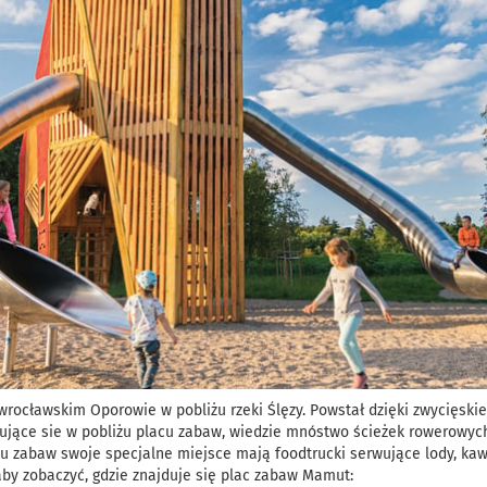
rocławskim Oporowie w pobliżu rzeki Ślęzy. Powstał dzięki zwycięski
dujące sie w pobliżu placu zabaw, wiedzie mnóstwo ścieżek rowerowych
u zabaw swoje specjalne miejsce mają foodtrucki serwujące lody, kaw
 aby zobaczyć, gdzie znajduje się plac zabaw Mamut: