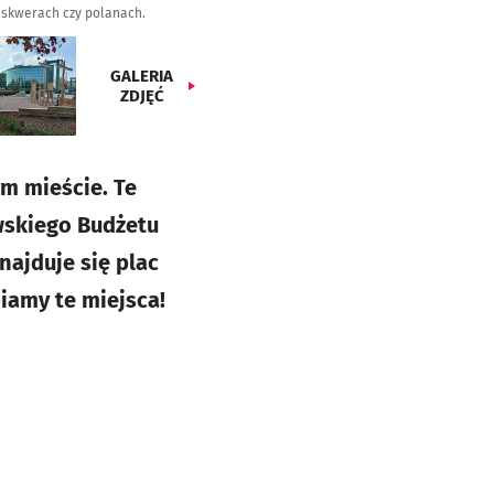
 skwerach czy polanach.
GALERIA
ZDJĘĆ
m mieście. Te
wskiego Budżetu
ajduje się plac
iamy te miejsca!