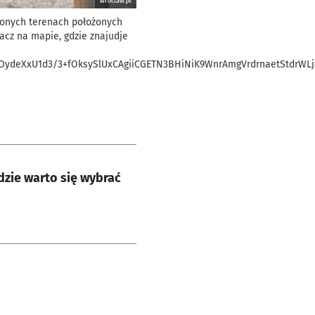
wroclaw.pl
lonych terenach położonych
acz na mapie, gdzie znajudje
ydeXxU1d3/3+fOksySlUxCAgiiCGETN3BHiNiK9WnrAmgVrdrnaetStdrWLj
dzie warto się wybrać