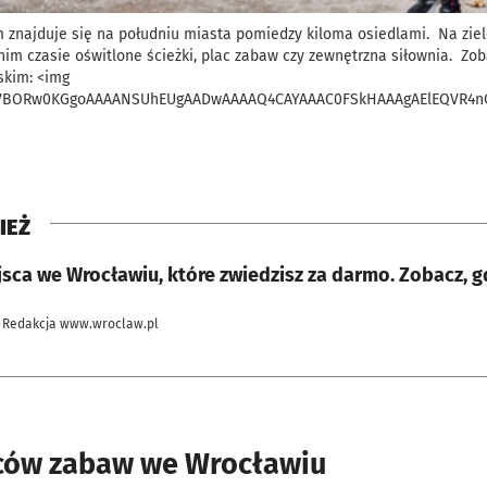
m znajduje się na południu miasta pomiedzy kiloma osiedlami. Na zie
nim czasie oświtlone ścieżki, plac zabaw czy zewnętrzna siłownia. Zob
skim: <img
4,iVBORw0KGgoAAAANSUhEUgAADwAAAAQ4CAYAAAC0FSkHAAAgAElEQVR4nO
IEŻ
sca we Wrocławiu, które zwiedzisz za darmo. Zobacz, g
 Redakcja www.wroclaw.pl
ców zabaw we Wrocławiu