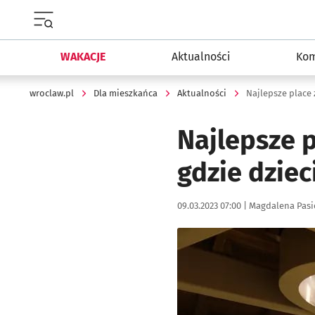
Menu główne portalu wroclaw.pl
WAKACJE
Aktualności
Kom
wroclaw.pl
Dla mieszkańca
Aktualności
Najlepsze 
gdzie dziec
Data publikacji:
Autor:
09.03.2023 07:00 |
Magdalena Pasi
Kliknij, aby zobaczyć galer