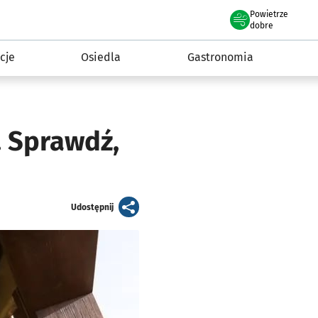
Powietrze
we Wrocławiu
 mieszkańca
dobre
cje
Osiedla
Gastronomia
. Sprawdź,
artykuł
Udostępnij