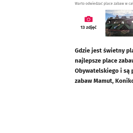
Warto odwiedzać place zabaw w cał
galeria
13
zdjęć
Gdzie jest świetny p
najlepsze place zaba
Obywatelskiego i są 
zabaw Mamut, Koniko