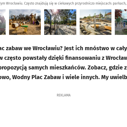
ym Wrocławiu. Często znajdują się w ciekawych przyrodniczo miejscach: parkach,
lac zabaw we Wrocławiu? Jest ich mnóstwo w cały
w często powstały dzięki finansowaniu z Wrocła
propozycją samych mieszkańców. Zobacz, gdzie zn
wo, Wodny Plac Zabaw i wiele innych. My uwielb
REKLAMA