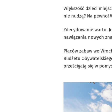
Większość dzieci miej
nie nudzą? Na pewno! W
Zdecydowanie warto. Je
nawiązania nowych zn
Placów zabaw we Wrocła
Budżetu Obywatelskiego
prześcigają się w pomy