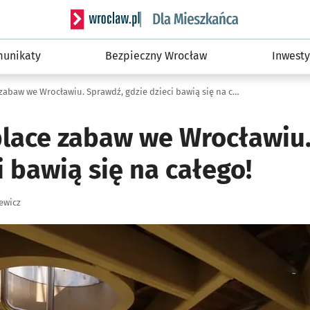
Serwis informacyjny wroclaw.pl podserwis: Dla
unikaty
Bezpieczny Wrocław
Inwesty
Najlepsze place zabaw we Wrocławiu. Sprawdź, gdzie dzieci bawią się na całego!
place zabaw we Wrocławiu
i bawią się na całego!
ewicz
ię