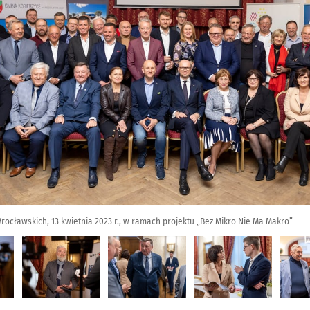
rocławskich, 13 kwietnia 2023 r., w ramach projektu „Bez Mikro Nie Ma Makro”