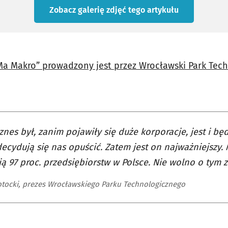
Zobacz galerię zdjęć
tego artykułu
 Ma Makro” prowadzony jest przez Wrocławski Park Tech
znes był, zanim pojawiły się duże korporacje, jest i będ
decydują się nas opuścić. Zatem jest on najważniejszy.
ą 97 proc. przedsiębiorstw w Polsce. Nie wolno o tym 
otocki, prezes Wrocławskiego Parku Technologicznego