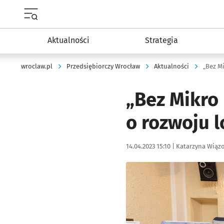
Menu główne portalu wroclaw.pl
Aktualności
Strategia
wroclaw.pl
Przedsiębiorczy Wrocław
Aktualności
„Bez Mikro
o rozwoju 
Data publikacji:
Autor:
14.04.2023 15:10 |
Katarzyna Wiąz
Kliknij, aby zobaczyć galer