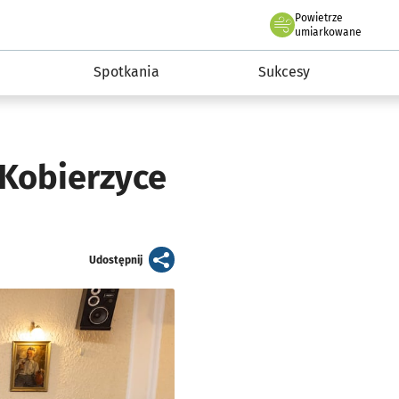
Powietrze
we Wrocławiu
a rozwoju przedsiębiorczości miasta Wrocławia
umiarkowane
Spotkania
Sukcesy
 Kobierzyce
artykuł
Udostępnij