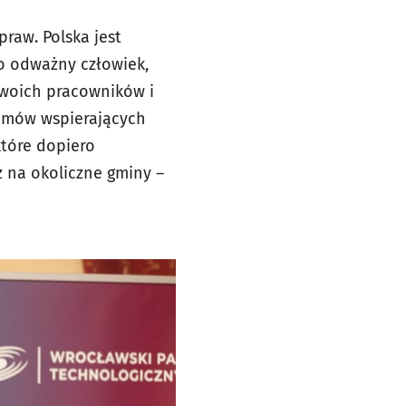
raw. Polska jest
to odważny człowiek,
 swoich pracowników i
ramów wspierających
które dopiero
ż na okoliczne gminy –