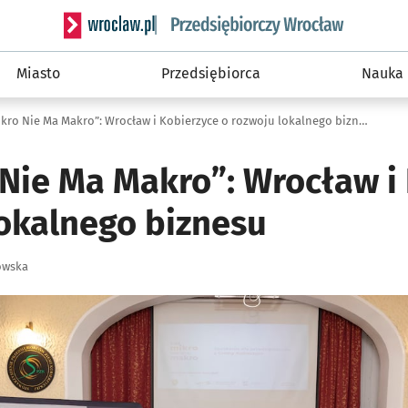
Serwis informacyjny wroclaw.pl podserwis: Strategi
Miasto
Przedsiębiorca
Nauka
„Bez Mikro Nie Ma Makro”: Wrocław i Kobierzyce o rozwoju lokalnego biznesu
 Nie Ma Makro”: Wrocław i
lokalnego biznesu
owska
ię