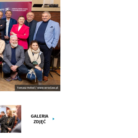
Tomasz Hołod / www.wroclaw.pl
GALERIA
ZDJĘĆ