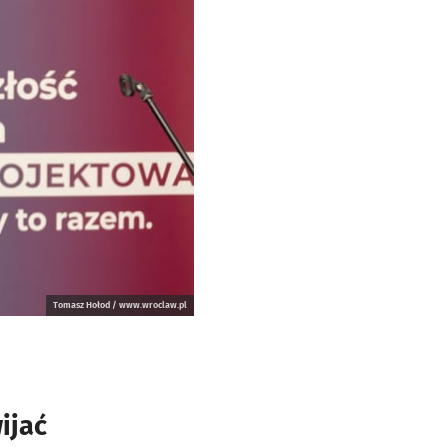
Tomasz Hołod / www.wroclaw.pl
ijać