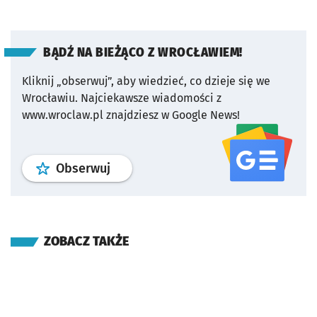
BĄDŹ NA BIEŻĄCO Z WROCŁAWIEM!
Kliknij „obserwuj”, aby wiedzieć, co dzieje się we
Wrocławiu.
Najciekawsze wiadomości z
www.wroclaw.pl znajdziesz w Google News!
profil
google news
serwisu wroclaw
Obserwuj
ZOBACZ TAKŻE