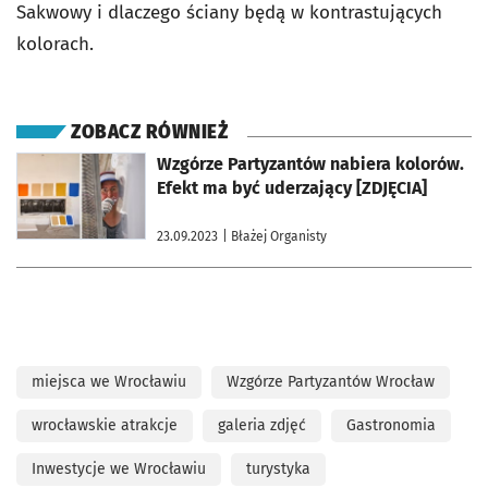
Sakwowy i dlaczego ściany będą w kontrastujących
kolorach.
ZOBACZ RÓWNIEŻ
otworzy się w nowej karcie
Wzgórze Partyzantów nabiera kolorów.
Efekt ma być uderzający [ZDJĘCIA]
23.09.2023
| Błażej Organisty
miejsca we Wrocławiu
Wzgórze Partyzantów Wrocław
wrocławskie atrakcje
galeria zdjęć
Gastronomia
Inwestycje we Wrocławiu
turystyka