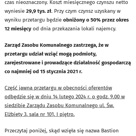
czas nieoznaczony. Koszt miesięcznego czynszu netto
wyniesie
29,9 tys. zł
. Przy czym czynsz uzyskany w
wyniku przetargu będzie
obniżony o 50% przez okres
12 miesięcy
od dnia przekazania lokali najemcy.
Zarząd Zasobu Komunalnego zastrzega, że w
przetargu udział wziąć mogą podmioty,
zarejestrowane i prowadzące działalność gospodarczą
co najmniej od 15 stycznia 2021 r.
Część jawna przetargu w obecności oferentów
odbędzie się w dniu 14 lutego 2024 r. o godz. 9.00 w
siedzibie Zarządu Zasobu Komunalnego ul. Św.
Elżbiety 3, sala nr 101, I piętro.
Przeczytaj poniżej, skąd wzięła się nazwa Bastion