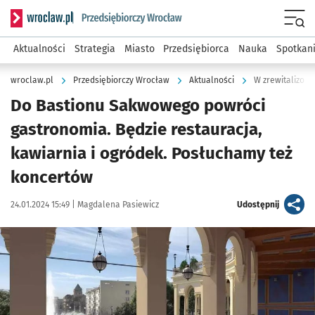
Serwis informacyjny wroclaw.pl podserwis: Strategia rozwo
Menu
Aktualności
Strategia
Miasto
Przedsiębiorca
Nauka
Spotkan
wroclaw.pl
Przedsiębiorczy Wrocław
Aktualności
W zrewitalizow
Do Bastionu Sakwowego powróci
gastronomia. Będzie restauracja,
kawiarnia i ogródek. Posłuchamy też
koncertów
Data publikacji:
Autor:
artykuł
24.01.2024 15:49 |
Magdalena Pasiewicz
Udostępnij
Kliknij, aby zobaczyć galerię