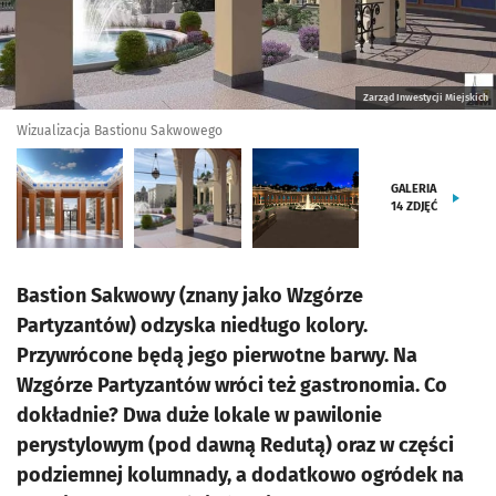
Zarząd Inwestycji Miejskich
Wizualizacja Bastionu Sakwowego
GALERIA
14
ZDJĘĆ
Bastion Sakwowy (znany jako Wzgórze
Partyzantów) odzyska niedługo kolory.
Przywrócone będą jego pierwotne barwy. Na
Wzgórze Partyzantów wróci też gastronomia. Co
dokładnie? Dwa duże lokale w pawilonie
perystylowym (pod dawną Redutą) oraz w części
podziemnej kolumnady, a dodatkowo ogródek na