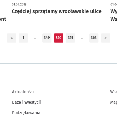
01.04.2019
01.0
Częściej sprzątamy wrocławskie ulice
Wy
ont
Ws
«
1
…
349
350
351
…
363
»
Aktualności
Wsk
Baza inwestycji
Map
Podziękowania