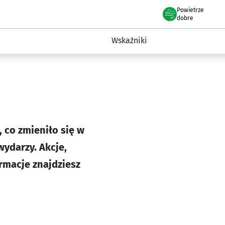
Powietrze
we Wrocławiu
ent Wrocławia
dobre
a
Wskaźniki
 co zmieniło się w
wydarzy. Akcje,
ormacje znajdziesz