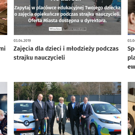
03.04.2019
03.0
mi
Zajęcia dla dzieci i młodzieży podczas
Sp
strajku nauczycieli
pl
ew