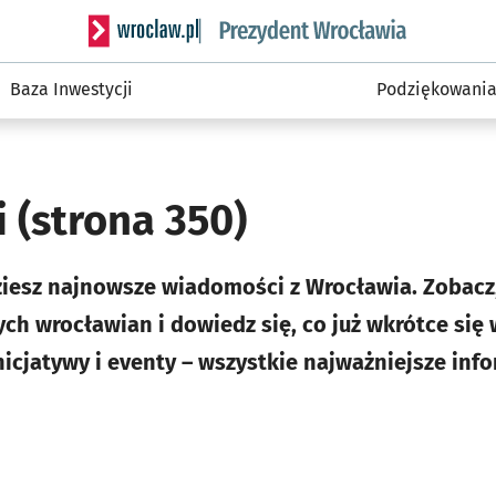
Serwis informacyjny wroclaw.pl podserwis: Prezyd
Baza Inwestycji
Podziękowani
i
(strona 350)
ziesz najnowsze wiadomości z Wrocławia. Zobacz,
ch wrocławian i dowiedz się, co już wkrótce się 
nicjatywy i eventy – wszystkie najważniejsze inf