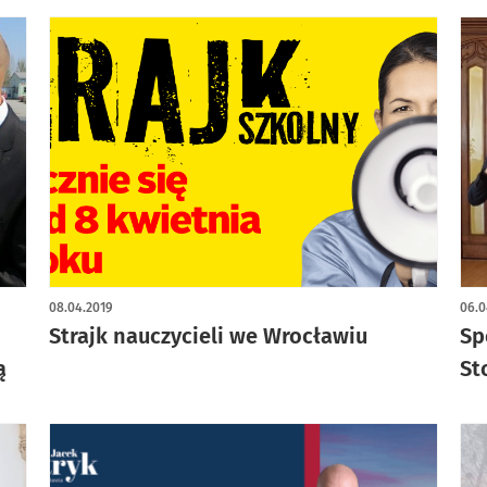
08.04.2019
06.0
Strajk nauczycieli we Wrocławiu
Sp
ą
St