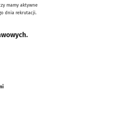
 czy mamy aktywne
o dnia rekrutacji.
tawowych.
mi