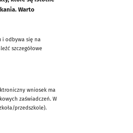
kania. Warto
u i odbywa się na
aleźć szczegółowe
ektroniczny wniosek ma
tkowych zaświadczeń. W
zkoła/przedszkole).