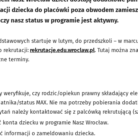
tacji dziecka do placówki poza obwodem zamiesz
 czy nasz status w programie jest aktywny.
dstawowych startuje w lutym, do przedszkoli – w marc
 rekrutacji:
rekrutacje.edu.wroclaw.pl
. Tutaj można zn
żne terminy.
y weryfikuje, czy rodzic/opiekun prawny składający el
datnika/status MAX. Nie ma potrzeby pobierania doda
tań należy kontaktować się z palcówką rekrutującą (s
ć konta dziecku w programie Nasz Wrocław.
ać informacji o zameldowaniu dziecka.