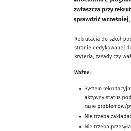
zwłaszcza przy rekru
sprawdzić wcześniej,
Rekrutacja do szkół po
stronie dedykowanej do
kryteria, zasady czy wa
Ważne:
System rekrutacyjn
aktywny status po
razie problemów/py
Nie trzeba zakłada
Nie trzeba przesył