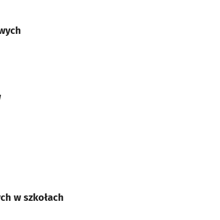
owych
w
ych w szkołach