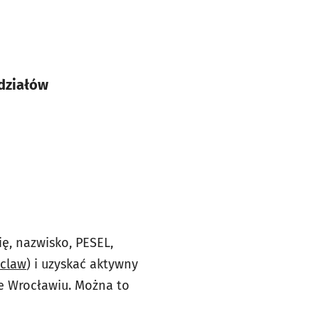
ddziałów
ę, nazwisko, PESEL,
oclaw
) i uzyskać aktywny
we Wrocławiu. Można to