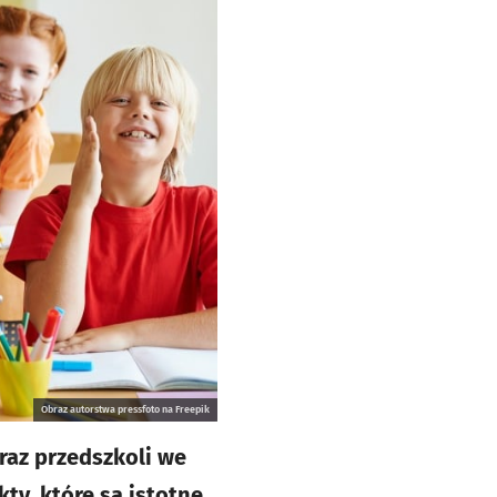
Obraz autorstwa pressfoto na Freepik
raz przedszkoli we
y, które są istotne