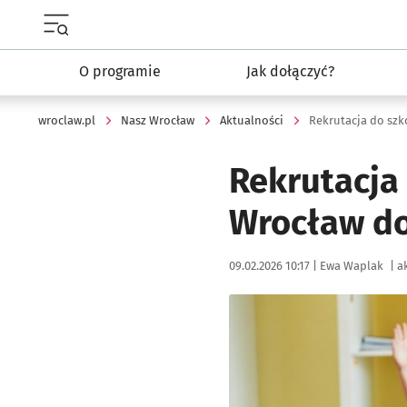
Menu główne portalu wroclaw.pl
O programie
Jak dołączyć?
wroclaw.pl
Nasz Wrocław
Aktualności
Rekrutacja do szk
Rekrutacja 
Wrocław d
Data publikacji:
Autor:
09.02.2026 10:17 |
Ewa Waplak
|
ak
Kliknij, aby powiększyć