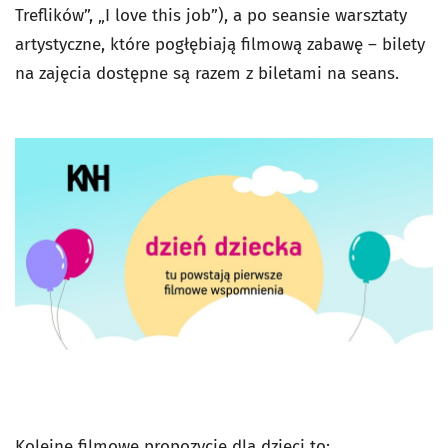
Treflików”, „I love this job”), a po seansie warsztaty
artystyczne, które pogłębiają filmową zabawę – bilety
na zajęcia dostępne są razem z biletami na seans.
Kolejne filmowe propozycje dla dzieci to: