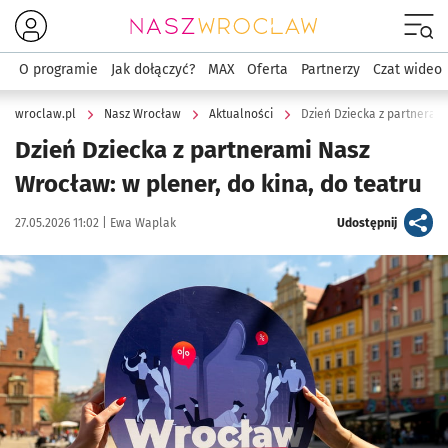
Menu
O programie
Jak dołączyć?
MAX
Oferta
Partnerzy
Czat wideo
wroclaw.pl
Nasz Wrocław
Aktualności
Dzień Dziecka z partnerami
Dzień Dziecka z partnerami Nasz
Wrocław: w plener, do kina, do teatru
Data publikacji:
Autor:
artykuł
27.05.2026 11:02 |
Ewa Waplak
Udostępnij
Kliknij, aby powiększyć