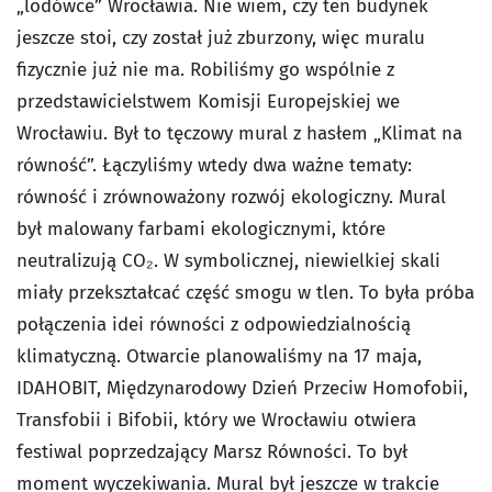
„lodówce” Wrocławia. Nie wiem, czy ten budynek
jeszcze stoi, czy został już zburzony, więc muralu
fizycznie już nie ma. Robiliśmy go wspólnie z
przedstawicielstwem Komisji Europejskiej we
Wrocławiu. Był to tęczowy mural z hasłem „Klimat na
równość”. Łączyliśmy wtedy dwa ważne tematy:
równość i zrównoważony rozwój ekologiczny. Mural
był malowany farbami ekologicznymi, które
neutralizują CO₂. W symbolicznej, niewielkiej skali
miały przekształcać część smogu w tlen. To była próba
połączenia idei równości z odpowiedzialnością
klimatyczną. Otwarcie planowaliśmy na 17 maja,
IDAHOBIT, Międzynarodowy Dzień Przeciw Homofobii,
Transfobii i Bifobii, który we Wrocławiu otwiera
festiwal poprzedzający Marsz Równości. To był
moment wyczekiwania. Mural był jeszcze w trakcie