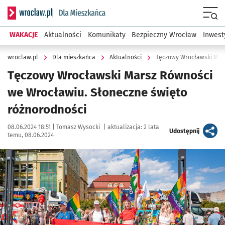
Serwis informacyjny wroclaw.pl podserwis: Dla mieszkańca
Menu
WAKACJE
Aktualności
Komunikaty
Bezpieczny Wrocław
Inwest
wroclaw.pl
Dla mieszkańca
Aktualności
Tęczowy Wrocławski Mars
Tęczowy Wrocławski Marsz Równości
we Wrocławiu. Słoneczne święto
różnorodności
Data publikacji:
Autor:
08.06.2024 18:51 |
Tomasz Wysocki
|
aktualizacja:
2 lata
artykuł
Udostępnij
temu, 08.06.2024
Kliknij, aby zobaczyć galerię