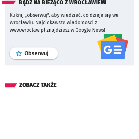
BĄDŹ NA BIEŻĄCO Z WROCŁAWIEM!
Kliknij „obserwuj”, aby wiedzieć, co dzieje się we
Wrocławiu.
Najciekawsze wiadomości z
www.wroclaw.pl znajdziesz w Google News!
profil
google news
serwisu wroclaw
Obserwuj
ZOBACZ TAKŻE