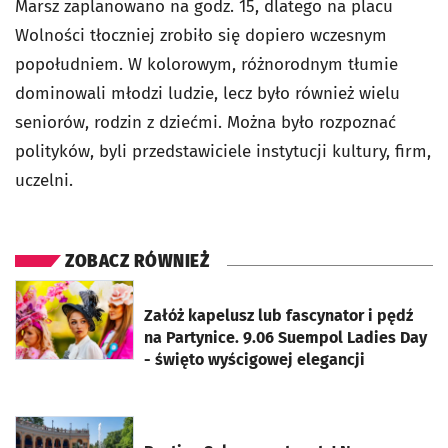
Marsz zaplanowano na godz. 15, dlatego na placu
Wolności tłoczniej zrobiło się dopiero wczesnym
popołudniem. W kolorowym, różnorodnym tłumie
dominowali młodzi ludzie, lecz było również wielu
seniorów, rodzin z dziećmi. Można było rozpoznać
polityków, byli przedstawiciele instytucji kultury, firm,
uczelni.
ZOBACZ RÓWNIEŻ
otworzy się w nowej karcie
Załóż kapelusz lub fascynator i pędź
na Partynice. 9.06 Suempol Ladies Day
- święto wyścigowej elegancji
otworzy się w nowej karcie