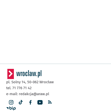
pl. Solny 14,
50-062
Wrocław
tel. 71 776 71 42
e-mail:
redakcja@araw.pl