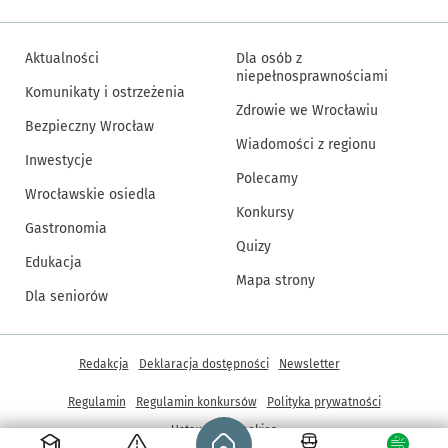
Aktualności
Dla osób z
niepełnosprawnościami
Komunikaty i ostrzeżenia
Zdrowie we Wrocławiu
Bezpieczny Wrocław
Wiadomości z regionu
Inwestycje
Polecamy
Wrocławskie osiedla
Konkursy
Gastronomia
Quizy
Edukacja
Mapa strony
Dla seniorów
Inne informacje
Redakcja
Deklaracja dostępności
Newsletter
Regulamin
Regulamin konkursów
Polityka prywatności
Strona główna - wroclaw.pl
Ustawienia cookies