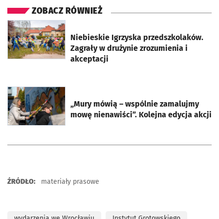
ZOBACZ RÓWNIEŻ
otworzy się w nowej karcie
Niebieskie Igrzyska przedszkolaków.
Zagrały w drużynie zrozumienia i
akceptacji
otworzy się w nowej karcie
„Mury mówią – wspólnie zamalujmy
mowę nienawiści”. Kolejna edycja akcji
ŹRÓDŁO:
materiały prasowe
wydarzenia we Wrocławiu
Instytut Grotowskiego