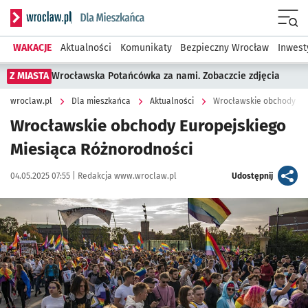
Serwis informacyjny wroclaw.pl podserwis: Dla mieszkańca
Menu
WAKACJE
Aktualności
Komunikaty
Bezpieczny Wrocław
Inwest
Z MIASTA
Wrocławska Potańcówka za nami. Zobaczcie zdjęcia
wroclaw.pl
Dla mieszkańca
Aktualności
Wrocławskie obchody Eur
Wrocławskie obchody Europejskiego
Miesiąca Różnorodności
Data publikacji:
Autor:
artykuł
04.05.2025 07:55 |
Redakcja www.wroclaw.pl
Udostępnij
Kliknij, aby powiększyć