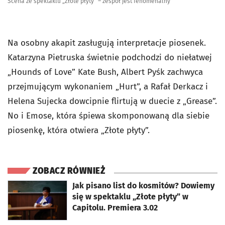
Scena ze spektaklu „Złote płyty” – zespół jest fenomenalny
Na osobny akapit zasługują interpretacje piosenek.
Katarzyna Pietruska świetnie podchodzi do niełatwej
„Hounds of Love” Kate Bush, Albert Pyśk zachwyca
przejmującym wykonaniem „Hurt”, a Rafał Derkacz i
Helena Sujecka dowcipnie flirtują w duecie z „Grease”.
No i Emose, która śpiewa skomponowaną dla siebie
piosenkę, która otwiera „Złote płyty”.
ZOBACZ RÓWNIEŻ
otworzy się w nowej karcie
Jak pisano list do kosmitów? Dowiemy
się w spektaklu „Złote płyty” w
Capitolu. Premiera 3.02