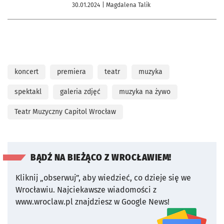
30.01.2024
| Magdalena Talik
koncert
premiera
teatr
muzyka
spektakl
galeria zdjęć
muzyka na żywo
Teatr Muzyczny Capitol Wrocław
BĄDŹ NA BIEŻĄCO Z WROCŁAWIEM!
Kliknij „obserwuj”, aby wiedzieć, co dzieje się we
Wrocławiu.
Najciekawsze wiadomości z
www.wroclaw.pl znajdziesz w Google News!