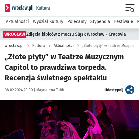
Serwis informacyjny wroclaw.pl podserwis: Kultura
Menu
Aktualności
Wydział Kultury
Polecamy
Stypendia
Festiwale
WROCŁAW
Zdjęcia kibiców z meczu Śląsk Wrocław - Cracovia
wroclaw.pl
Kultura
Aktualności
„Złote płyty” w Teatrze Muzyczny
„Złote płyty” w Teatrze Muzycznym
Capitol to prawdziwa torpeda.
Recenzja świetnego spektaklu
Data publikacji:
Autor:
artykuł
08.02.2024 20:00 |
Magdalena Talik
Udostępnij
Kliknij, aby powiększyć