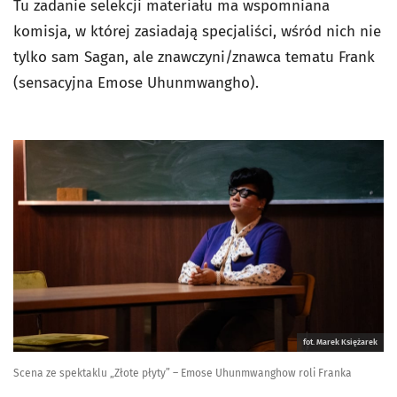
Tu zadanie selekcji materiału ma wspomniana
komisja, w której zasiadają specjaliści, wśród nich nie
tylko sam Sagan, ale znawczyni/znawca tematu Frank
(sensacyjna Emose Uhunmwangho).
fot. Marek Księżarek
Scena ze spektaklu „Złote płyty” – Emose Uhunmwanghow roli Franka