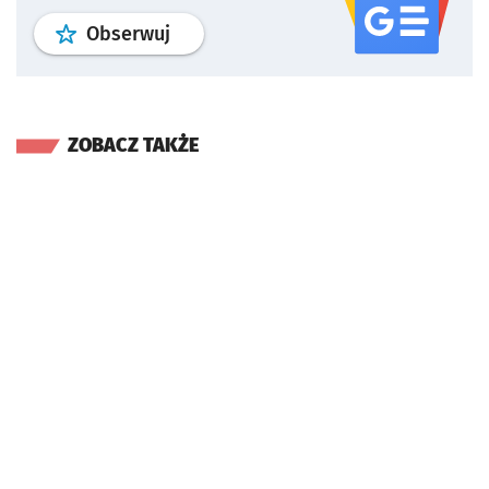
profil
google news
serwisu wroclaw
Obserwuj
ZOBACZ TAKŻE