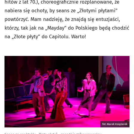
hitów z lat 70.), choreograficznie rozplanowane, że
nabiera się ochoty, by seans ze „Złotymi płytami”
powtórzyć. Mam nadzieję, że znajdą się entuzjaści,
którzy, tak jak na „Mayday” do Polskiego będą chodzić
na „Złote płyty” do Capitolu. Warto!
fot. Marek Księżarek