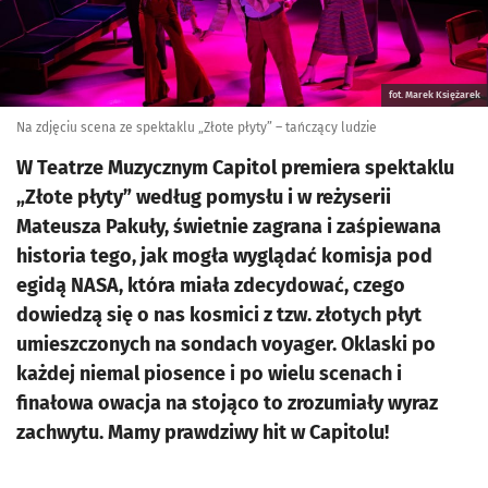
fot. Marek Księżarek
Na zdjęciu scena ze spektaklu „Złote płyty” – tańczący ludzie
W Teatrze Muzycznym Capitol premiera spektaklu
„Złote płyty” według pomysłu i w reżyserii
Mateusza Pakuły, świetnie zagrana i zaśpiewana
historia tego, jak mogła wyglądać komisja pod
egidą NASA, która miała zdecydować, czego
dowiedzą się o nas kosmici z tzw. złotych płyt
umieszczonych na sondach voyager. Oklaski po
każdej niemal piosence i po wielu scenach i
finałowa owacja na stojąco to zrozumiały wyraz
zachwytu. Mamy prawdziwy hit w Capitolu!