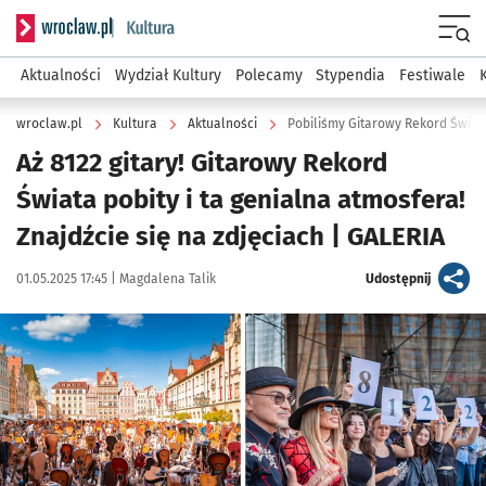
Serwis informacyjny wroclaw.pl podserwis: Kultura
Menu
Aktualności
Wydział Kultury
Polecamy
Stypendia
Festiwale
wroclaw.pl
Kultura
Aktualności
Pobiliśmy Gitarowy Rekord Świata
Aż 8122 gitary! Gitarowy Rekord
Świata pobity i ta genialna atmosfera!
Znajdźcie się na zdjęciach | GALERIA
Data publikacji:
Autor:
artykuł
01.05.2025 17:45 |
Magdalena Talik
Udostępnij
Kliknij, aby zobaczyć galerię