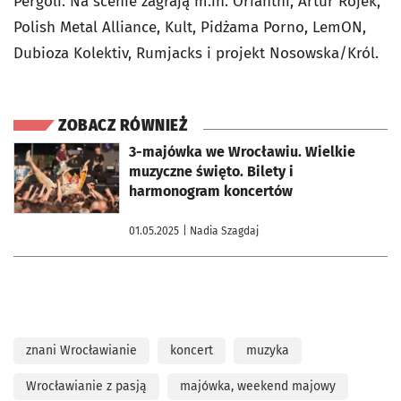
Pergoli. Na scenie zagrają m.in. Orianthi, Artur Rojek,
Polish Metal Alliance, Kult, Pidżama Porno, LemON,
Dubioza Kolektiv, Rumjacks i projekt Nosowska/Król.
ZOBACZ RÓWNIEŻ
otworzy się w nowej karcie
3-majówka we Wrocławiu. Wielkie
muzyczne święto. Bilety i
harmonogram koncertów
01.05.2025
| Nadia Szagdaj
znani Wrocławianie
koncert
muzyka
Wrocławianie z pasją
majówka, weekend majowy