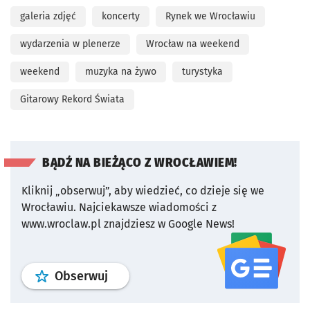
galeria zdjęć
koncerty
Rynek we Wrocławiu
wydarzenia w plenerze
Wrocław na weekend
weekend
muzyka na żywo
turystyka
Gitarowy Rekord Świata
BĄDŹ NA BIEŻĄCO Z WROCŁAWIEM!
Kliknij „obserwuj”, aby wiedzieć, co dzieje się we
Wrocławiu.
Najciekawsze wiadomości z
www.wroclaw.pl znajdziesz w Google News!
profil
google news
serwisu wroclaw
Obserwuj