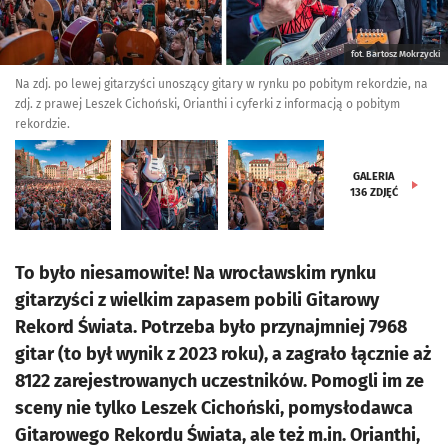
fot. Bartosz Mokrzycki
Na zdj. po lewej gitarzyści unoszący gitary w rynku po pobitym rekordzie, na
zdj. z prawej Leszek Cichoński, Orianthi i cyferki z informacją o pobitym
rekordzie.
GALERIA
136
ZDJĘĆ
To było niesamowite! Na wrocławskim rynku
gitarzyści z wielkim zapasem pobili Gitarowy
Rekord Świata. Potrzeba było przynajmniej 7968
gitar (to był wynik z 2023 roku), a zagrało łącznie aż
8122 zarejestrowanych uczestników. Pomogli im ze
sceny nie tylko Leszek Cichoński, pomysłodawca
Gitarowego Rekordu Świata, ale też m.in. Orianthi,