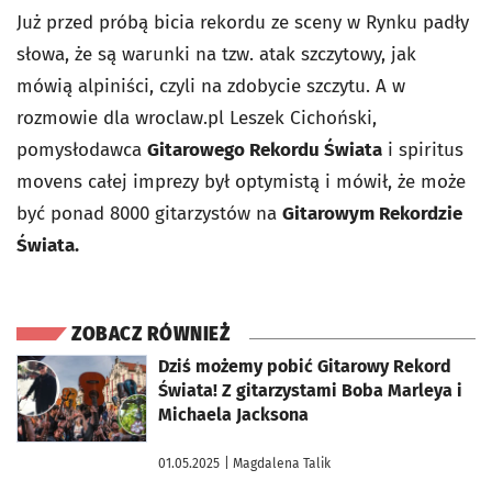
Już przed próbą bicia rekordu ze sceny w Rynku padły
słowa, że są warunki na tzw. atak szczytowy, jak
mówią alpiniści, czyli na zdobycie szczytu. A w
rozmowie dla wroclaw.pl Leszek Cichoński,
pomysłodawca
Gitarowego Rekordu Świata
i spiritus
movens całej imprezy był optymistą i mówił, że może
być ponad 8000 gitarzystów na
Gitarowym Rekordzie
Świata.
ZOBACZ RÓWNIEŻ
otworzy się w nowej karcie
Dziś możemy pobić Gitarowy Rekord
Świata! Z gitarzystami Boba Marleya i
Michaela Jacksona
01.05.2025
| Magdalena Talik