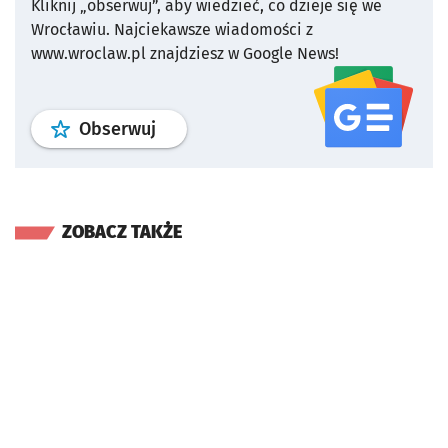
Kliknij „obserwuj”, aby wiedzieć, co dzieje się we
Wrocławiu.
Najciekawsze wiadomości z
www.wroclaw.pl znajdziesz w Google News!
profil
google news
serwisu wroclaw
Obserwuj
ZOBACZ TAKŻE