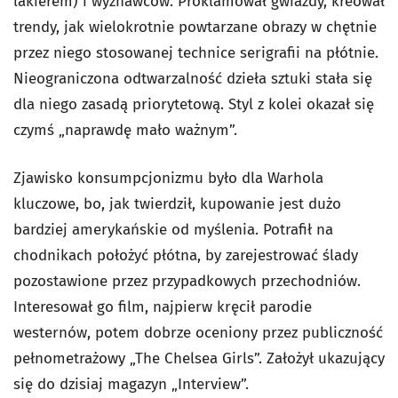
lakierem) i wyznawców. Proklamował gwiazdy, kreował
trendy, jak wielokrotnie powtarzane obrazy w chętnie
przez niego stosowanej technice serigrafii na płótnie.
Nieograniczona odtwarzalność dzieła sztuki stała się
dla niego zasadą priorytetową. Styl z kolei okazał się
czymś „naprawdę mało ważnym”.
Zjawisko konsumpcjonizmu było dla Warhola
kluczowe, bo, jak twierdził, kupowanie jest dużo
bardziej amerykańskie od myślenia. Potrafił na
chodnikach położyć płótna, by zarejestrować ślady
pozostawione przez przypadkowych przechodniów.
Interesował go film, najpierw kręcił parodie
westernów, potem dobrze oceniony przez publiczność
pełnometrażowy „The Chelsea Girls”. Założył ukazujący
się do dzisiaj magazyn „Interview”.