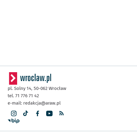
pl. Solny 14,
50-062
Wrocław
tel. 71 776 71 42
e-mail:
redakcja@araw.pl