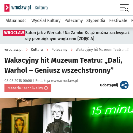
Serwis informacyjny wroclaw.pl podserwis: Kultura
Menu
Aktualności
Wydział Kultury
Polecamy
Stypendia
Festiwale
WROCŁAW
Salon jak z Wersalu! Na Zamku Książ można zachwycać
się przepięknym wnętrzem [ZDJĘCIA]
wroclaw.pl
Kultura
Polecamy
Wakacyjny hit Muzeum Teatru: „Dal
Wakacyjny hit Muzeum Teatru: „Dali,
Warhol – Geniusz wszechstronny”
Data publikacji:
Autor:
08.08.2018 00:00 |
Redakcja www.wroclaw.pl
artykuł
Udostępnij
Materiał archiwalny
Kliknij, aby powiększyć