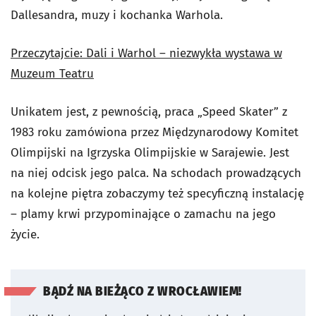
Dallesandra, muzy i kochanka Warhola.
Przeczytajcie: Dali i Warhol – niezwykła wystawa w
Muzeum Teatru
Unikatem jest, z pewnością, praca „Speed Skater” z
1983 roku zamówiona przez Międzynarodowy Komitet
Olimpijski na Igrzyska Olimpijskie w Sarajewie. Jest
na niej odcisk jego palca. Na schodach prowadzących
na kolejne piętra zobaczymy też specyficzną instalację
– plamy krwi przypominające o zamachu na jego
życie.
BĄDŹ NA BIEŻĄCO Z WROCŁAWIEM!