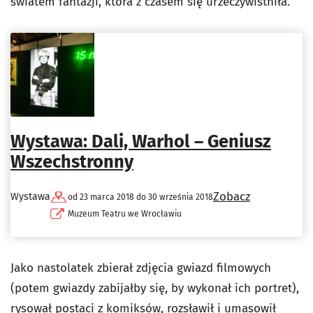
światem fantazji, która z czasem się urzeczywistniła.
Wystawa: Dali, Warhol – Geniusz
Wszechstronny
Zobacz
Wystawa
od 23 marca 2018 do 30 września 2018
Muzeum Teatru we Wrocławiu
Jako nastolatek zbierał zdjęcia gwiazd filmowych
(potem gwiazdy zabijałby się, by wykonał ich portret),
rysował postaci z komiksów, rozsławił i umasowił