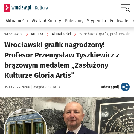
Serwis informacyjny wroclaw.pl podserwis: Kultura
Menu
Aktualności
Wydział Kultury
Polecamy
Stypendia
Festiwale
wroclaw.pl
Kultura
Aktualności
Wrocławski grafik, prof. Tyszkiew
Wrocławski grafik nagrodzony!
Profesor Przemysław Tyszkiewicz z
brązowym medalem „Zasłużony
Kulturze Gloria Artis”
Data publikacji:
Autor:
artykuł
15.10.2024 20:00 |
Magdalena Talik
Udostępnij
Kliknij, aby powiększyć