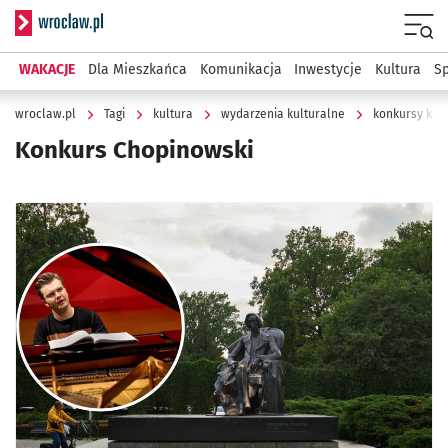
Serwis informacyjny wroclaw.pl
Menu
WAKACJE
Dla Mieszkańca
Komunikacja
Inwestycje
Kultura
Sp
wroclaw.pl
Tagi
kultura
wydarzenia kulturalne
konkursy kul
Konkurs Chopinowski