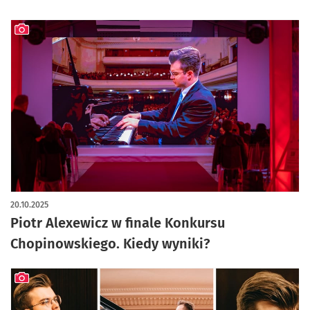
artykuł z galerią zdjęć
20.10.2025
Piotr Alexewicz w finale Konkursu
Chopinowskiego. Kiedy wyniki?