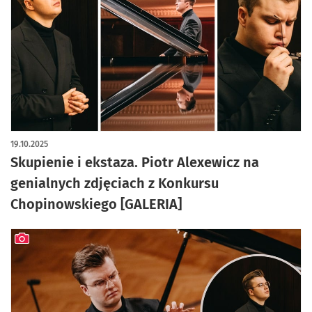
artykuł z galerią zdjęć
19.10.2025
Skupienie i ekstaza. Piotr Alexewicz na
genialnych zdjęciach z Konkursu
Chopinowskiego [GALERIA]