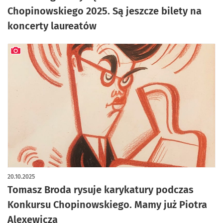
Chopinowskiego 2025. Są jeszcze bilety na
koncerty laureatów
artykuł z galerią zdjęć
20.10.2025
Tomasz Broda rysuje karykatury podczas
Konkursu Chopinowskiego. Mamy już Piotra
Alexewicza