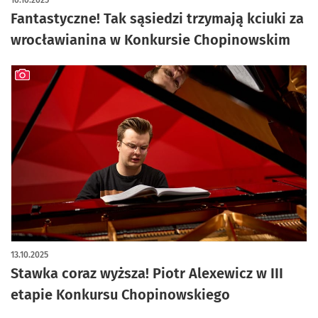
16.10.2025
Fantastyczne! Tak sąsiedzi trzymają kciuki za
wrocławianina w Konkursie Chopinowskim
artykuł z galerią zdjęć
13.10.2025
Stawka coraz wyższa! Piotr Alexewicz w III
etapie Konkursu Chopinowskiego