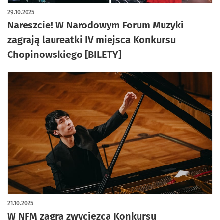
29.10.2025
Nareszcie! W Narodowym Forum Muzyki
zagrają laureatki IV miejsca Konkursu
Chopinowskiego [BILETY]
21.10.2025
W NFM zagra zwycięzca Konkursu