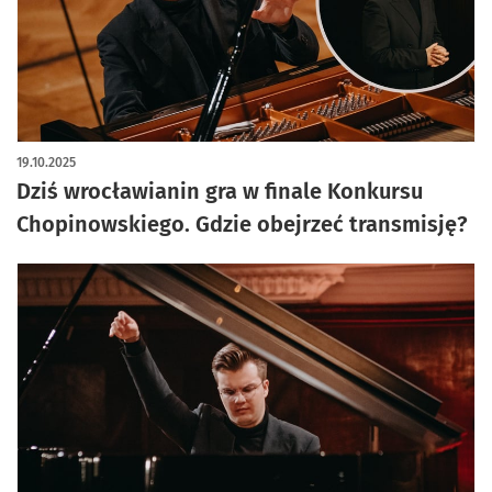
artykuł z galerią zdjęć
19.10.2025
Dziś wrocławianin gra w finale Konkursu
Chopinowskiego. Gdzie obejrzeć transmisję?