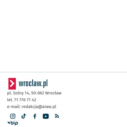
pl. Solny 14,
50-062
Wrocław
tel. 71 776 71 42
e-mail:
redakcja@araw.pl