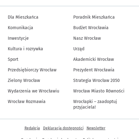
Dla Mieszkańca
Poradnik Mieszkańca
Komunikacja
Budżet Wrocławia
Inwestycje
Nasz Wrocław
Kultura i rozrywka
Urząd
Sport
Akademicki Wrocław
Przedsiębiorczy Wrocław
Prezydent Wrocławia
Zielony Wrocław
Strategia Wrocław 2050
Wydarzenia we Wrocławiu
Wrocław Miasto Równości
Wrocław Rozmawia
Wrocłapki – zaadoptuj
przyjaciela!
Inne informacje
Redakcja
Deklaracja dostępności
Newsletter