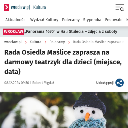
Serwis informacyjny wroclaw.pl podserwis: Kultura
Menu
Aktualności
Wydział Kultury
Polecamy
Stypendia
Festiwale
WROCŁAW
„Panorama 1670” w Hali Stulecia – zdjęcia z soboty
wroclaw.pl
Kultura
Polecamy
Rada Osiedla Maślice zaprasza na d
Rada Osiedla Maślice zaprasza na
darmowy teatrzyk dla dzieci (miejsce,
data)
Data publikacji:
Autor:
artykuł
08.12.2024 09:50 |
Robert Migdał
Udostępnij
Kliknij, aby powiększyć