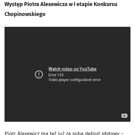
Występ Piotra Alexewicza w I etapie Konkursu
Chopinowskiego
Piotr Alexewicz ma też już za sobą debiut płytowy –