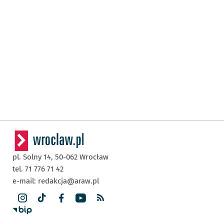
pl. Solny 14,
50-062
Wrocław
tel. 71 776 71 42
e-mail:
redakcja@araw.pl