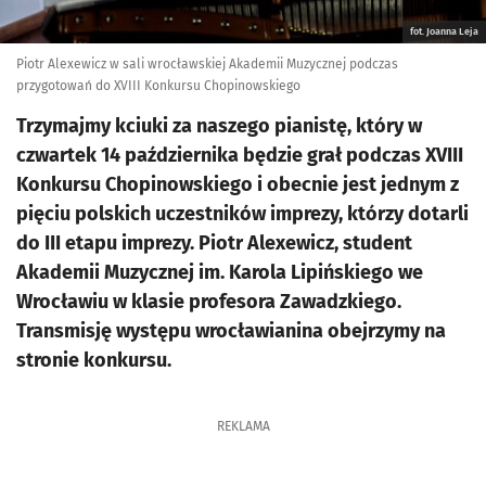
fot. Joanna Leja
Piotr Alexewicz w sali wrocławskiej Akademii Muzycznej podczas
przygotowań do XVIII Konkursu Chopinowskiego
Trzymajmy kciuki za naszego pianistę, który w
czwartek 14 października będzie grał podczas XVIII
Konkursu Chopinowskiego i obecnie jest jednym z
pięciu polskich uczestników imprezy, którzy dotarli
do III etapu imprezy. Piotr Alexewicz, student
Akademii Muzycznej im. Karola Lipińskiego we
Wrocławiu w klasie profesora Zawadzkiego.
Transmisję występu wrocławianina obejrzymy na
stronie konkursu.
REKLAMA