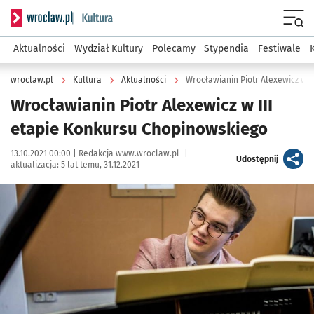
Serwis informacyjny wroclaw.pl podserwis: Kultura
Menu
Aktualności
Wydział Kultury
Polecamy
Stypendia
Festiwale
wroclaw.pl
Kultura
Aktualności
Wrocławianin Piotr Alexewicz w 
Wrocławianin Piotr Alexewicz w III
etapie Konkursu Chopinowskiego
Data publikacji:
Autor:
13.10.2021 00:00 |
Redakcja www.wroclaw.pl
|
artykuł
Udostępnij
aktualizacja:
5 lat temu, 31.12.2021
Kliknij, aby powiększyć