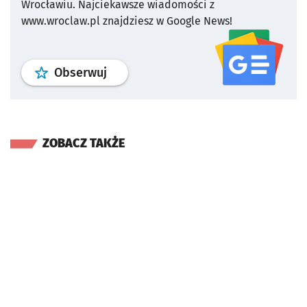
Wrocławiu.
Najciekawsze wiadomości z
www.wroclaw.pl znajdziesz w Google News!
profil
google news
serwisu wroclaw
Obserwuj
ZOBACZ TAKŻE