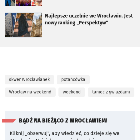
otworzy się w nowej karcie
Najlepsze uczelnie we Wrocławiu. Jest
nowy ranking „Perspektyw”
skwer Wrocławianek
potańcówka
Wrocław na weekend
weekend
taniec z gwiazdami
BĄDŹ NA BIEŻĄCO Z WROCŁAWIEM!
Kliknij „obserwuj”, aby wiedzieć, co dzieje się we