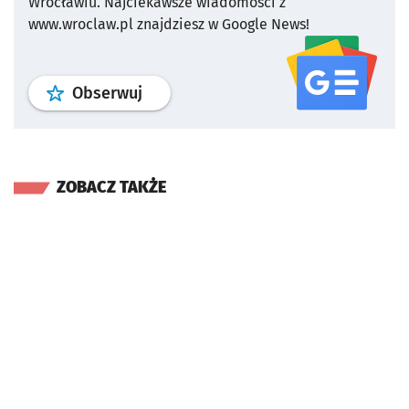
Wrocławiu.
Najciekawsze wiadomości z
www.wroclaw.pl znajdziesz w Google News!
profil
google news
serwisu wroclaw
Obserwuj
ZOBACZ TAKŻE