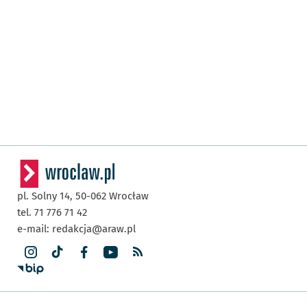
pl. Solny 14,
50-062
Wrocław
tel. 71 776 71 42
e-mail:
redakcja@araw.pl