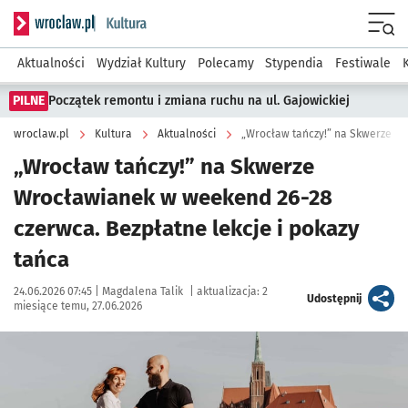
Serwis informacyjny wroclaw.pl podserwis: Kultura
Menu
Aktualności
Wydział Kultury
Polecamy
Stypendia
Festiwale
PILNE
Początek remontu i zmiana ruchu na ul. Gajowickiej
wroclaw.pl
Kultura
Aktualności
„Wrocław tańczy!” na Skwerze W
„Wrocław tańczy!” na Skwerze
Wrocławianek w weekend 26-28
czerwca. Bezpłatne lekcje i pokazy
tańca
Data publikacji:
Autor:
24.06.2026 07:45 |
Magdalena Talik
|
aktualizacja:
2
artykuł
Udostępnij
miesiące temu, 27.06.2026
Kliknij, aby powiększyć