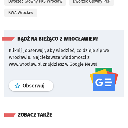
Dworzec Główny PKS Wrocław
Dworzec Główny PKP
BWA Wrocław
BĄDŹ NA BIEŻĄCO Z WROCŁAWIEM!
Kliknij „obserwuj”, aby wiedzieć, co dzieje się we
Wrocławiu.
Najciekawsze wiadomości z
www.wroclaw.pl znajdziesz w Google News!
profil
google news
serwisu wroclaw
Obserwuj
ZOBACZ TAKŻE