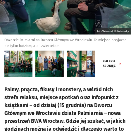
fot. Oleksandr Poliakovsky
Otwarcie Palmiarni na Dworcu Głównym we Wrocławiu. To miejsce przyjazne
nie tylko ludziom, ale i zwierzętom
GALERIA
52
ZDJĘĆ
Palmy, pnącza, fikusy i monstery, a wśród nich
strefa relaksu, miejsce spotkań oraz infopunkt z
książkami – od dzisiaj (15 grudnia) na Dworcu
Głównym we Wrocławiu działa Palmiarnia – nowa
przestrzeń BWA Wrocław. Gdzie jej szukać, w jakich
godzinach można ją odwiedzić i dlaczego warto to