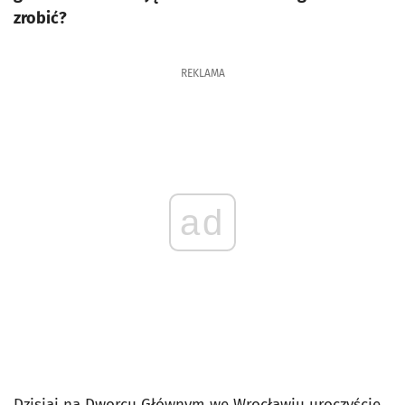
zrobić?
REKLAMA
ad
Dzisiaj na Dworcu Głównym we Wrocławiu uroczyście