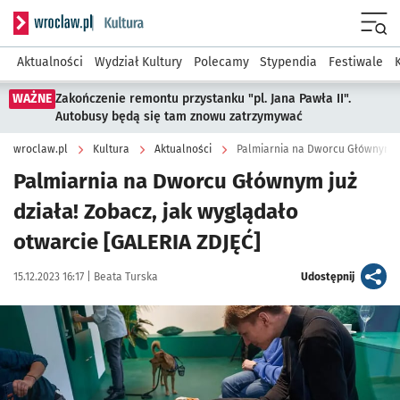
Serwis informacyjny wroclaw.pl podserwis: Kultura
Menu
Aktualności
Wydział Kultury
Polecamy
Stypendia
Festiwale
WAŻNE
Zakończenie remontu przystanku "pl. Jana Pawła II".
Autobusy będą się tam znowu zatrzymywać
wroclaw.pl
Kultura
Aktualności
Palmiarnia na Dworcu Głównym ju
Palmiarnia na Dworcu Głównym już
działa! Zobacz, jak wyglądało
otwarcie [GALERIA ZDJĘĆ]
Data publikacji:
Autor:
artykuł
15.12.2023 16:17 |
Beata Turska
Udostępnij
Kliknij, aby zobaczyć galerię