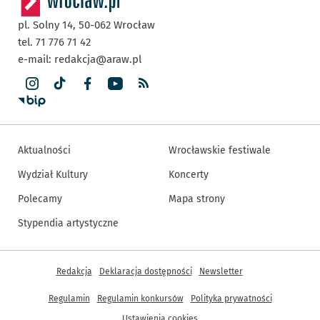
pl. Solny 14,
50-062
Wrocław
tel. 71 776 71 42
e-mail:
redakcja@araw.pl
Aktualności
Wrocławskie festiwale
Wydział Kultury
Koncerty
Polecamy
Mapa strony
Stypendia artystyczne
Inne informacje
Redakcja
Deklaracja dostępności
Newsletter
Regulamin
Regulamin konkursów
Polityka prywatności
Ustawienia cookies