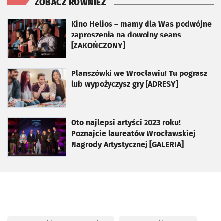
ZOBACZ RÓWNIEŻ
otworzy się w nowej karcie
Kino Helios – mamy dla Was podwójne
zaproszenia na dowolny seans
[ZAKOŃCZONY]
otworzy się w nowej karcie
Planszówki we Wrocławiu! Tu pograsz
lub wypożyczysz gry [ADRESY]
otworzy się w nowej karcie
Oto najlepsi artyści 2023 roku!
Poznajcie laureatów Wrocławskiej
Nagrody Artystycznej [GALERIA]