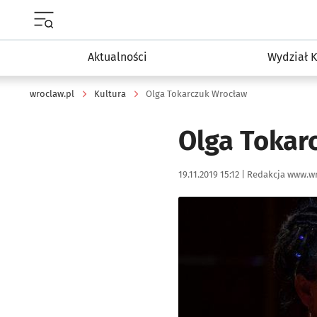
Menu główne portalu wroclaw.pl
Aktualności
Wydział K
wroclaw.pl
Kultura
Olga Tokarczuk Wrocław
Olga Tokar
Data publikacji:
Autor:
19.11.2019 15:12 |
Redakcja www.wr
Kliknij, aby powiększyć