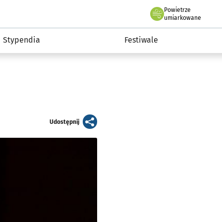
Powietrze
we Wrocławiu
Kultura
umiarkowane
Stypendia
Festiwale
artykuł
Udostępnij