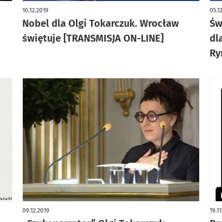
10.12.2019
05.1
Nobel dla Olgi Tokarczuk. Wrocław
Św
świętuje [TRANSMISJA ON-LINE]
dl
Ry
09.12.2019
19.1