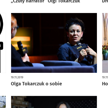
„Czuły narrator” Olgi Tokarczuk
Dr
19.11.2019
19.1
Olga Tokarczuk o sobie
Ho