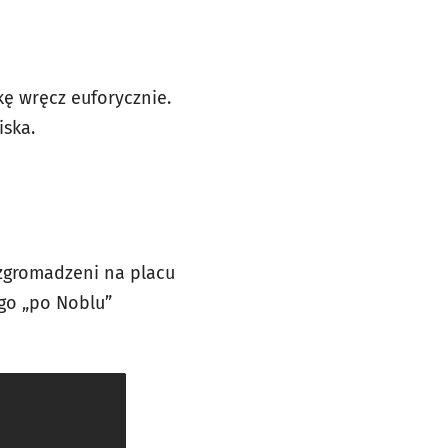
kę wręcz euforycznie.
iska.
zgromadzeni na placu
ego „po Noblu”