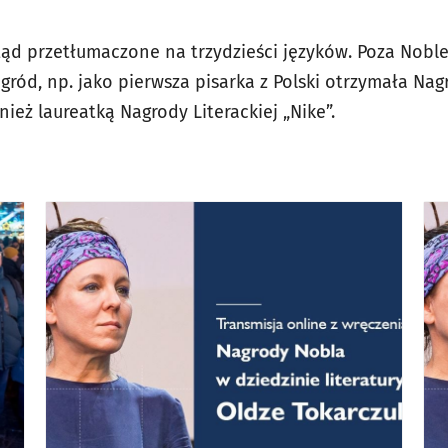
otąd przetłumaczone na trzydzieści języków. Poza Nob
gród, np. jako pierwsza pisarka z Polski otrzymała Na
ież laureatką Nagrody Literackiej „Nike”.