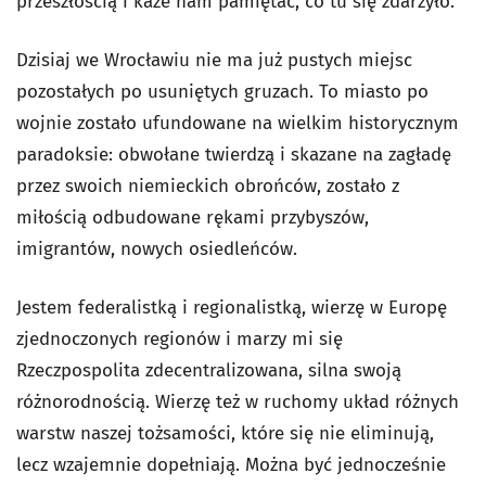
przeszłością i każe nam pamiętać, co tu się zdarzyło.
Dzisiaj we Wrocławiu nie ma już pustych miejsc
pozostałych po usuniętych gruzach. To miasto po
wojnie zostało ufundowane na wielkim historycznym
paradoksie: obwołane twierdzą i skazane na zagładę
przez swoich niemieckich obrońców, zostało z
miłością odbudowane rękami przybyszów,
imigrantów, nowych osiedleńców.
Jestem federalistką i regionalistką, wierzę w Europę
zjednoczonych regionów i marzy mi się
Rzeczpospolita zdecentralizowana, silna swoją
różnorodnością. Wierzę też w ruchomy układ różnych
warstw naszej tożsamości, które się nie eliminują,
lecz wzajemnie dopełniają. Można być jednocześnie