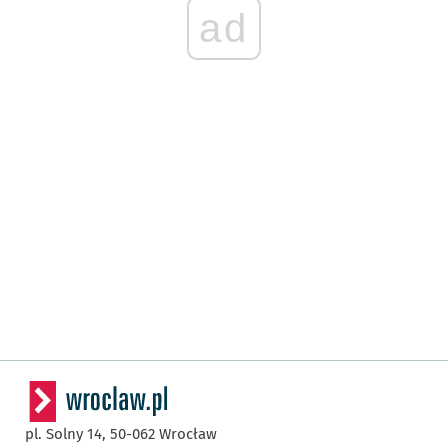
ad
pl. Solny 14,
50-062
Wrocław