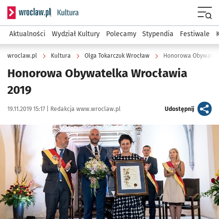
Serwis informacyjny wroclaw.pl podserwis: Kultura
Menu
Aktualności
Wydział Kultury
Polecamy
Stypendia
Festiwale
wroclaw.pl
Kultura
Olga Tokarczuk Wrocław
Honorowa Obywatelk
Honorowa Obywatelka Wrocławia
2019
Data publikacji:
Autor:
artykuł
19.11.2019 15:17 |
Redakcja www.wroclaw.pl
Udostępnij
Kliknij, aby powiększyć