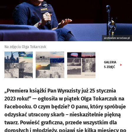
archiwum wroclaw.pl
Na zdjęciu Olga Tokarczuk
GALERIA
5
ZDJĘĆ
„Premiera książki Pan Wyrazisty już 25 stycznia
2023 roku!” — ogłosiła w piątek Olga Tokarczuk na
Facebooku. O czym będzie? O panu, który spróbuje
odzyskać utracony skarb – nieskazitelnie piękną
twarz. Powieść graficzna, przede wszystkim dla
dorosłych i młodzieży, pojawi się kilka miesięcy po