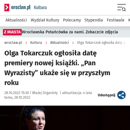
Serwis informacyjny wroclaw.pl podserwis: Kultura
Menu
Aktualności
Wydział Kultury
Polecamy
Stypendia
Festiwale
Z MIASTA
Wrocławska Potańcówka za nami. Zobaczcie zdjęcia
wroclaw.pl
Kultura
Aktualności
Olga Tokarczuk ogłosiła datę
premiery nowej książki. „Pan
Wyrazisty” ukaże się w przyszłym
roku
Data publikacji:
Autor:
28.10.2022 15:30 |
Błażej Organisty
|
aktualizacja:
4 lata
artykuł
Udostępnij
temu, 28.10.2022
Kliknij, aby zobaczyć galerię