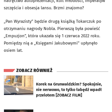
natręctwo autoprezentacji, kult młodości, imperatyw
szczęścia i obsesja lansu. Brzmi znajomo?
„Pan Wyrazisty” będzie drugą książką Tokarczuk po
otrzymaniu nagrody Nobla. Pierwszą była powieść
„Empuzjon”, która ukazała się 1 czerwca 2022 roku.
Pomiędzy nią a „Księgami Jakubowymi” upłynęło
osiem lat.
ZOBACZ RÓWNIEŻ
otworzy się w nowej karcie
Korek na Grunwaldzkim? Spokojnie,
nie nerwowo, to tylko łabędź wpadł
przelotem [ZOBACZ FILM]