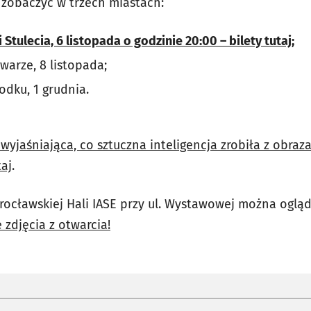
zobaczyć w trzech miastach:
 Stulecia, 6 listopada o godzinie 20:00 – bilety tutaj
;
warze, 8 listopada;
dku, 1 grudnia.
, wyjaśniająca, co sztuczna inteligencja zrobiła z obra
taj
.
rocławskiej Hali IASE przy ul. Wystawowej można ogl
 zdjęcia z otwarcia!