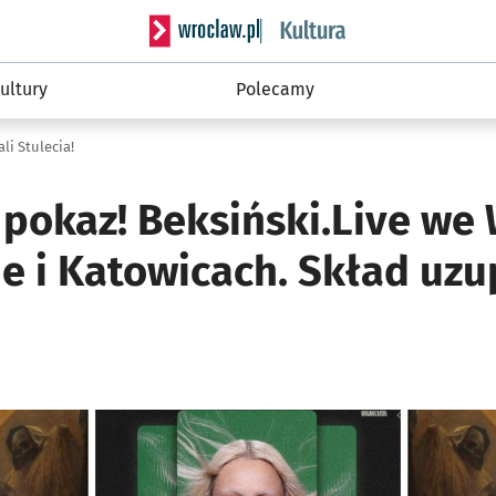
Serwis informacyjny wroclaw.pl podserwis: 
ultury
Polecamy
li Stulecia!
pokaz! Beksiński.Live we 
e i Katowicach. Skład uzu