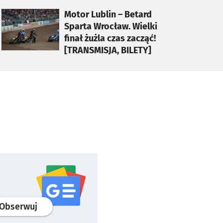
otworzy się w nowej karcie
Motor Lublin – Betard
Sparta Wrocław. Wielki
finał żużla czas zacząć!
[TRANSMISJA, BILETY]
profil
google news
serwisu wroclaw.pl
Obserwuj