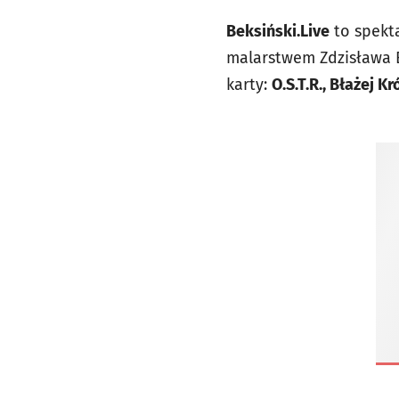
Beksiński.Live
to spekta
malarstwem Zdzisława B
karty:
O.S.T.R., Błażej Kr