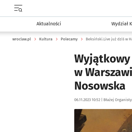
Menu główne portalu wroclaw.pl
Aktualności
Wydział K
wroclaw.pl
Kultura
Polecamy
Beksiński.Live już dziś w Ha
Wyjątkowy 
w Warszawi
Nosowska
Data publikacji:
Autor:
06.11.2023 10:52 |
Błażej Organisty
Kliknij, aby powiększyć