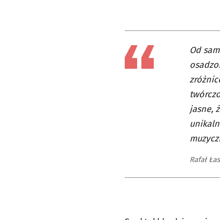
Od same
osadzon
zróżnic
twórczo
jasne, 
unikaln
muzyczn
Rafał Łas