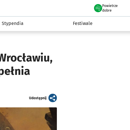
Powietrze
we Wrocławiu
Kultura
dobre
Stypendia
Festiwale
Wrocławiu,
pełnia
artykuł
Udostępnij