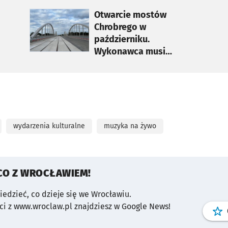
otworzy się w nowej karcie
Otwarcie mostów
Chrobrego w
październiku.
Wykonawca musi
poprawić wylany beton
wydarzenia kulturalne
muzyka na żywo
CO Z WROCŁAWIEM!
wiedzieć, co dzieje się we Wrocławiu.
i z www.wroclaw.pl znajdziesz w Google News!