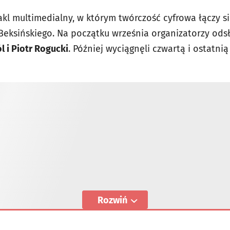
kl multimedialny, w którym twórczość cyfrowa łączy s
eksińskiego. Na początku września organizatorzy odsł
ól i Piotr Rogucki
. Później wyciągnęli czwartą i ostatnią
Rozwiń