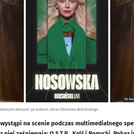
fot. Mu
zwianymi włosami, po bokach: obraz Zdzisława Beksińskiego
wystąpi na scenie podczas multimedialnego spe
z niej zaśpiewają: O.S.T.R., Król i Rogucki. Pokaz 