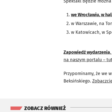
Spektakl będzie można 
we Wrocławiu, w hali
w Warszawie, na Tor
w Katowicach, w Spo
Zapowiedź wydarzenia
na naszym portalu – tu
Przypominamy, że we w
Beksińskiego.
Zobaczcie
ZOBACZ RÓWNIEŻ