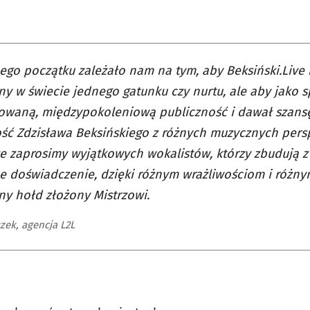
go początku zależało nam na tym, aby Beksiński.Live n
y w świecie jednego gatunku czy nurtu, ale aby jako s
owaną, międzypokoleniową publiczność i dawał szansę
ść Zdzisława Beksińskiego z różnych muzycznych persp
że zaprosimy wyjątkowych wokalistów, którzy zbudują z
e doświadczenie, dzięki różnym wrażliwościom i różn
y hołd złożony Mistrzowi.
zek, agencja L2L