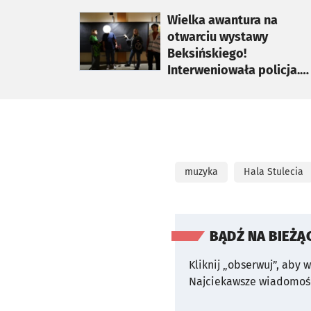
otworzy się w nowej karcie
Wielka awantura na
otwarciu wystawy
Beksińskiego!
Interweniowała policja.
Przeczytaj, co się tam
stało
muzyka
Hala Stulecia
BĄDŹ NA BIEŻĄ
Kliknij „obserwuj”, aby 
Najciekawsze wiadomośc