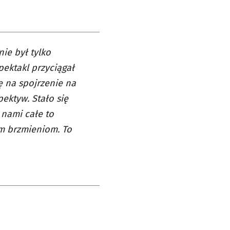
ie był tylko
pektakl przyciągał
 na spojrzenie na
ektyw. Stało się
 nami całe to
ym brzmieniom. To