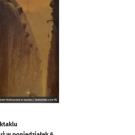
zeum Historyczne w Sanoku / Beksiński.Live FB
ktaklu
już w poniedziałek 6