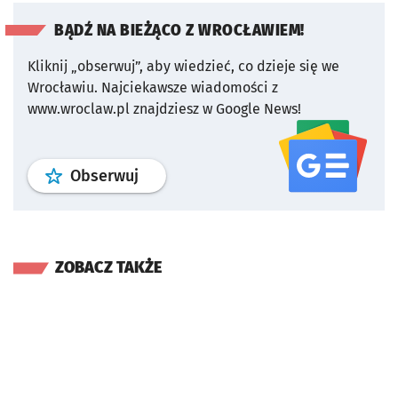
BĄDŹ NA BIEŻĄCO Z WROCŁAWIEM!
Kliknij „obserwuj”, aby wiedzieć, co dzieje się we
Wrocławiu.
Najciekawsze wiadomości z
www.wroclaw.pl znajdziesz w Google News!
profil
google news
serwisu wroclaw
Obserwuj
ZOBACZ TAKŻE