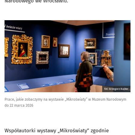
Narodowego we Wrocławiu.
fot. Grzegorz Rajter
Prace, jakie zobaczymy na wystawie „Mikroświaty” w Muzeum Narodowym
do 22 marca 2026
Współautorki wystawy „Mikroświaty” zgodnie