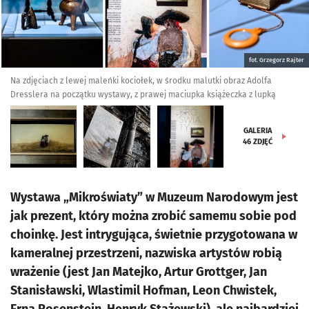
fot. Grzegorz Rajter
Na zdjęciach z lewej maleńki kociołek, w środku malutki obraz Adolfa
Dresslera na początku wystawy, z prawej maciupka książeczka z lupką
GALERIA
46
ZDJĘĆ
Wystawa „Mikroświaty” w Muzeum Narodowym jest
jak prezent, który można zrobić samemu sobie pod
choinkę. Jest intrygująca, świetnie przygotowana w
kameralnej przestrzeni, nazwiska artystów robią
wrażenie (jest Jan Matejko, Artur Grottger, Jan
Stanisławski, Wlastimil Hofman, Leon Chwistek,