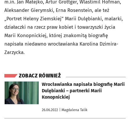
m.in. Jan Matejko, Artur Grottger, Wlastimil Hofman,
Aleksander Gierymski, Erna Rosenstein, ale też
„Portret Heleny Ziemskiej” Marii Dulębianki, malarki,
działaczki na rzecz praw kobiet i towarzyszki życia
Marii Konopnickiej, której znakomitą biografię
napisała niedawno wrocławianka Karolina Dzimira-
Zarzycka.
ZOBACZ RÓWNIEŻ
otworzy się w nowej karcie
Wrocławianka napisała biografię Marii
Dulębianki – partnerki Marii
Konopnickiej
26.06.2022
| Magdalena Talik