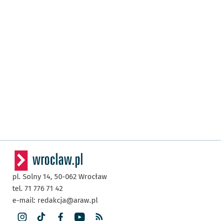
pl. Solny 14,
50-062
Wrocław
tel. 71 776 71 42
e-mail:
redakcja@araw.pl