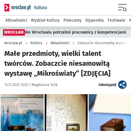
Serwis informacyjny wroclaw.pl podserwis: Kultura
Menu
Aktualności
Wydział Kultury
Polecamy
Stypendia
Festiwale
WROCŁAW
We Wrocławiu potrzebni pracownicy z kompetencjami
wroclaw.pl
Kultura
Aktualności
Zobaczcie niesamowitą wystawę „
Małe przedmioty, wielki talent
twórców. Zobaczcie niesamowitą
wystawę „Mikroświaty” [ZDJĘCIA]
Data publikacji:
Autor:
artykuł
13.12.2025 13:02 |
Magdalena Talik
Udostępnij
Kliknij, aby zobaczyć galerię