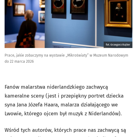
fot. Grzegorz Rajter
Prace, jakie zobaczymy na wystawie „Mikroświaty” w Muzeum Narodowym
do 22 marca 2026
Fanów malarstwa niderlandzkiego zachwycą
kameralne sceny (jest i przepiękny portret dziecka
syna Jana Józefa Haara, malarza działającego we
Lwowie, którego ojcem był muzyk z Niderlandów).
Wśród tych autorów, których prace nas zachwycą są