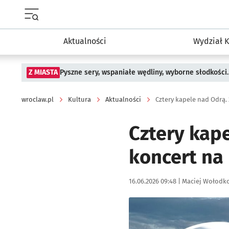
Menu główne portalu wroclaw.pl
Aktualności
Wydział K
Z MIASTA
Pyszne sery, wspaniałe wędliny, wyborne słodkości.
wroclaw.pl
Kultura
Aktualności
Cztery kapele nad Odrą.
Cztery kap
koncert na
Data publikacji:
Autor:
16.06.2026 09:48 |
Maciej Wołodk
Kliknij, aby powiększyć