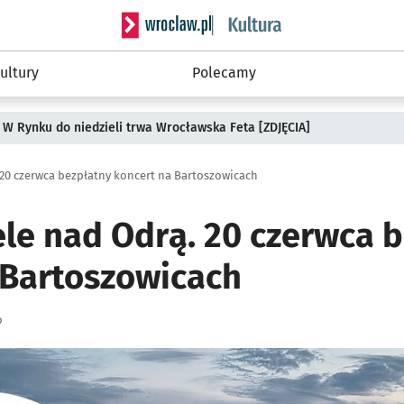
Serwis informacyjny wroclaw.pl podserwis: 
ultury
Polecamy
 W Rynku do niedzieli trwa Wrocławska Feta [ZDJĘCIA]
 20 czerwca bezpłatny koncert na Bartoszowicach
ele nad Odrą. 20 czerwca 
 Bartoszowicach
o