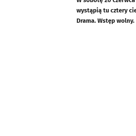
W sobotę 20 czerwca 
wystąpią tu cztery ci
Drama. Wstęp wolny.