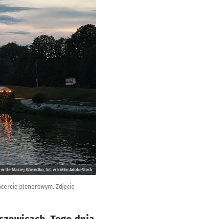
. w tle Maciej Wołodko, fot. w kółku AdobeStock
oncercie plenerowym. Zdjęcie