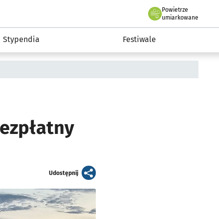
Powietrze
we Wrocławiu
Kultura
umiarkowane
Stypendia
Festiwale
bezpłatny
artykuł
Udostępnij