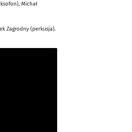
aksofon), Michał
rek Zagrodny (perkusja).