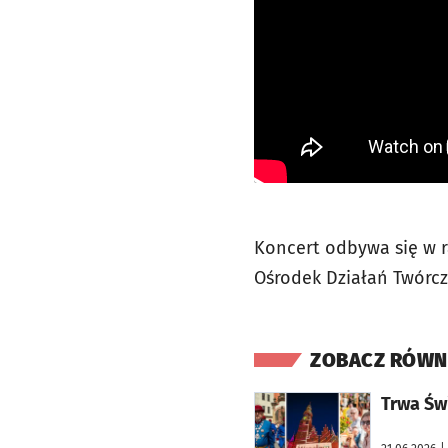
Koncert odbywa się w r
Ośrodek Działań Twórcz
ZOBACZ RÓWN
otworzy się w nowej karcie
Trwa Św