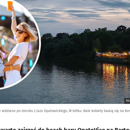
fot
e widziane po zmroku z Jazu Opatowickiego, W kółku: dwie kobiety bawią się na k