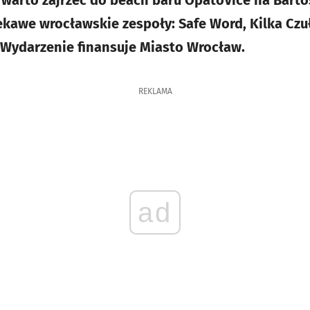
warto zajrzeć do beach baru OpatoVice na Barto
ekawe wrocławskie zespoły: Safe Word, Kilka Czuł
 Wydarzenie finansuje Miasto Wrocław.
REKLAMA
ad