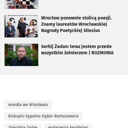
otworzy się w nowej karcie
Wrocław ponownie stolicą poezji.
Znamy laureatów Wrocławskiej
Nagrody Poetyckiej Silesius
otworzy się w nowej karcie
Serhij Żadan: teraz jestem przede
wszystkim żołnierzem | ROZMOWA
osiedla we Wrocławiu
Biskupin-Sępolno-Dąbie-Bartoszowice
Zajezdnia Dąbie
wydarzenia bezpłatne