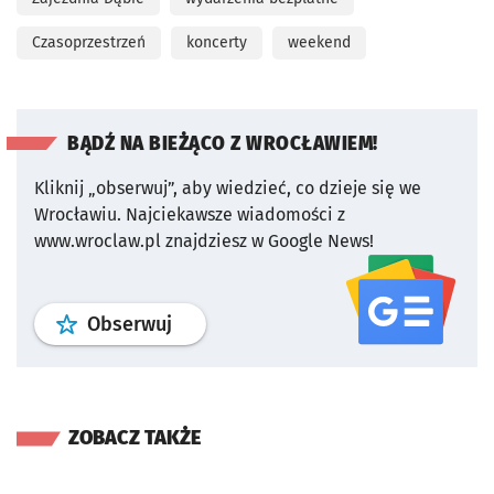
Czasoprzestrzeń
koncerty
weekend
BĄDŹ NA BIEŻĄCO Z WROCŁAWIEM!
Kliknij „obserwuj”, aby wiedzieć, co dzieje się we
Wrocławiu.
Najciekawsze wiadomości z
www.wroclaw.pl znajdziesz w Google News!
profil
google news
serwisu wroclaw
Obserwuj
ZOBACZ TAKŻE