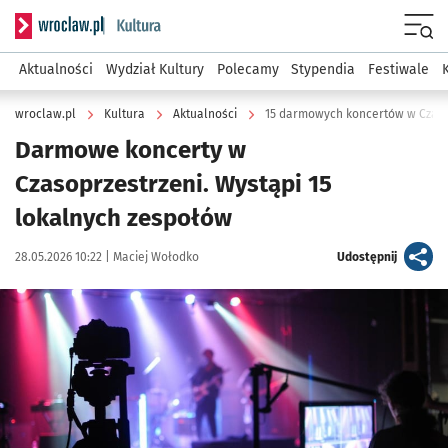
Serwis informacyjny wroclaw.pl podserwis: Kultura
Menu
Aktualności
Wydział Kultury
Polecamy
Stypendia
Festiwale
wroclaw.pl
Kultura
Aktualności
15 darmowych koncertów w Czaso
Darmowe koncerty w
Czasoprzestrzeni. Wystąpi 15
lokalnych zespołów
Data publikacji:
Autor:
artykuł
28.05.2026 10:22 |
Maciej Wołodko
Udostępnij
Kliknij, aby powiększyć