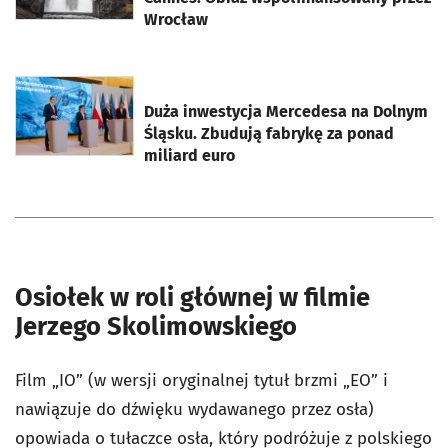
Wrocław
otworzy się w nowej karcie
Duża inwestycja Mercedesa na Dolnym
Śląsku. Zbudują fabrykę za ponad
miliard euro
Osiołek w roli głównej w filmie
Jerzego Skolimowskiego
Film „IO” (w wersji oryginalnej tytuł brzmi „EO” i
nawiązuje do dźwięku wydawanego przez osła)
opowiada o tułaczce osła, który podróżuje z polskiego