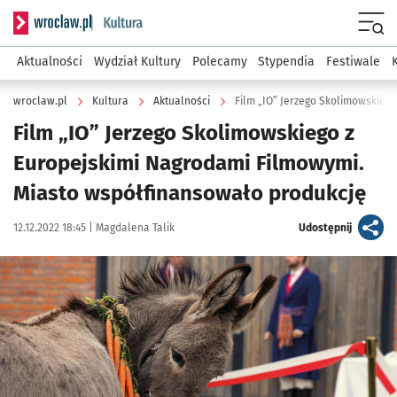
Serwis informacyjny wroclaw.pl podserwis: Kultura
Menu
Aktualności
Wydział Kultury
Polecamy
Stypendia
Festiwale
wroclaw.pl
Kultura
Aktualności
Film „IO” Jerzego Skolimowskiego z
Europejskimi Nagrodami Filmowymi.
Miasto współfinansowało produkcję
Data publikacji:
Autor:
artykuł
12.12.2022 18:45 |
Magdalena Talik
Udostępnij
Kliknij, aby powiększyć