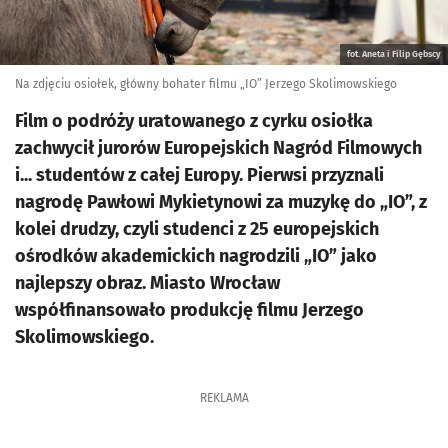
fot. Aneta i Filip Gębscy
Na zdjęciu osiołek, główny bohater filmu „IO” Jerzego Skolimowskiego
Film o podróży uratowanego z cyrku osiołka
zachwycił jurorów Europejskich Nagród Filmowych
i... studentów z całej Europy. Pierwsi przyznali
nagrodę Pawłowi Mykietynowi za muzykę do „IO”, z
kolei drudzy, czyli studenci z 25 europejskich
ośrodków akademickich nagrodzili „IO” jako
najlepszy obraz. Miasto Wrocław
współfinansowało produkcję filmu Jerzego
Skolimowskiego.
REKLAMA