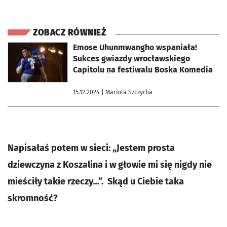
ZOBACZ RÓWNIEŻ
otworzy się w nowej karcie
Emose Uhunmwangho wspaniała!
Sukces gwiazdy wrocławskiego
Capitolu na festiwalu Boska Komedia
15.12.2024
| Mariola Szczyrba
Napisałaś potem w sieci: „Jestem prosta
dziewczyna z Koszalina i w głowie mi się nigdy nie
mieściły takie rzeczy…”. Skąd u Ciebie taka
skromność?