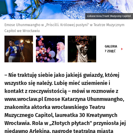
Łukasz Giza/Teatr Muzyczny Capitol
Emose Uhunmwangho w „Priscilli. Królowej pustyni" w Teatrze Muzycznym
Capitol we Wrocławiu
GALERIA
7
ZDJĘĆ
– Nie traktuję siebie jako jakiejś gwiazdy, której
wszystko się należy. Lubię mieć uziemienie i
kontakt z rzeczywistością – mówi w rozmowie z
www.wroclaw.pl Emose Katarzyna Uhunmwangho,
znakomita aktorka wrocławskiego Teatru
Muzycznego Capitol, laureatka 30 Kreatywnych
Wrocławia. Rola w „Złotych płytach" przyniosła jej
niedawno Arlekina, nagrodę teatralną miasta