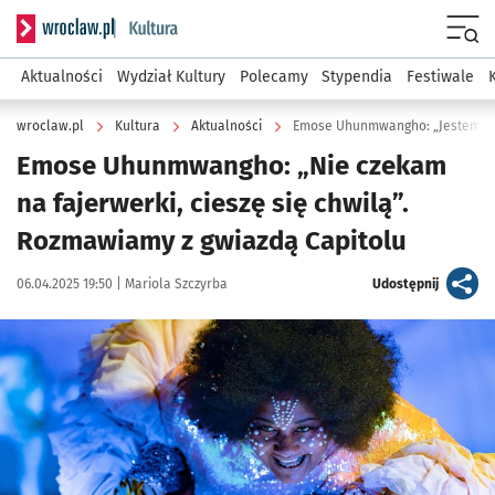
Serwis informacyjny wroclaw.pl podserwis: Kultura
Menu
Aktualności
Wydział Kultury
Polecamy
Stypendia
Festiwale
wroclaw.pl
Kultura
Aktualności
Emose Uhunmwangho: „Jestem w 
Emose Uhunmwangho: „Nie czekam
na fajerwerki, cieszę się chwilą”.
Rozmawiamy z gwiazdą Capitolu
Data publikacji:
Autor:
artykuł
06.04.2025 19:50 |
Mariola Szczyrba
Udostępnij
Kliknij, aby zobaczyć galerię