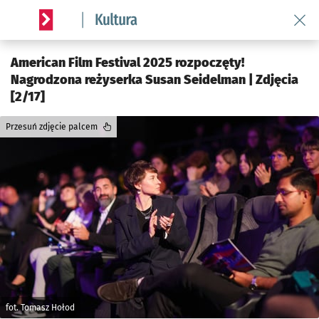
Wróć 
Serwis informacyjny wroclaw.pl podserwis: Kultura
American Film Festival 2025 rozpoczęty!
Nagrodzona reżyserka Susan Seidelman | Zdjęcia
[2/17]
Przesuń zdjęcie palcem
fot. Tomasz Hołod