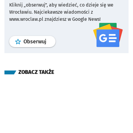
Kliknij „obserwuj”, aby wiedzieć, co dzieje się we
Wrocławiu.
Najciekawsze wiadomości z
www.wroclaw.pl znajdziesz w Google News!
profil
google news
serwisu wroclaw
Obserwuj
ZOBACZ TAKŻE