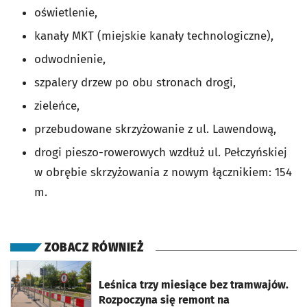
oświetlenie,
kanały MKT (miejskie kanały technologiczne),
odwodnienie,
szpalery drzew po obu stronach drogi,
zieleńce,
przebudowane skrzyżowanie z ul. Lawendową,
drogi pieszo-rowerowych wzdłuż ul. Pełczyńskiej
w obrębie skrzyżowania z nowym łącznikiem: 154
m.
ZOBACZ RÓWNIEŻ
otworzy się w nowej karcie
Leśnica trzy miesiące bez tramwajów.
Rozpoczyna się remont na