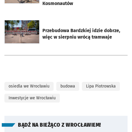
Kosmonautów
otworzy się w nowej karcie
Przebudowa Bardzkiej idzie dobrze,
więc w sierpniu wrócą tramwaje
osiedla we Wrocławiu
budowa
Lipa Piotrowska
Inwestycje we Wrocławiu
BĄDŹ NA BIEŻĄCO Z WROCŁAWIEM!