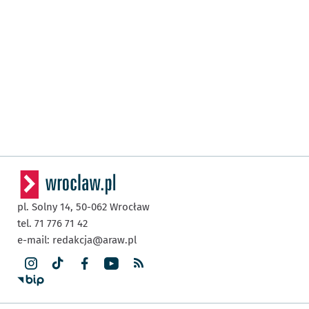
pl. Solny 14,
50-062
Wrocław
tel. 71 776 71 42
e-mail:
redakcja@araw.pl