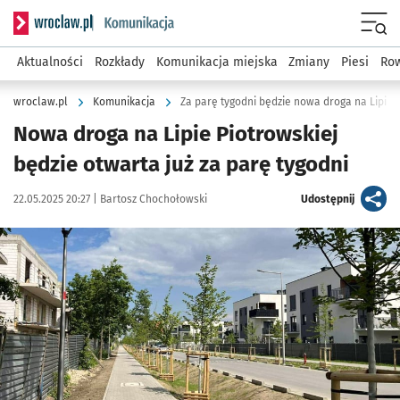
Serwis informacyjny wroclaw.pl podserwis: Komunikacja
Menu
Aktualności
Rozkłady
Komunikacja miejska
Zmiany
Piesi
Row
wroclaw.pl
Komunikacja
Za parę tygodni będzie nowa droga na Lipie 
Nowa droga na Lipie Piotrowskiej
będzie otwarta już za parę tygodni
Data publikacji:
Autor:
artykuł
22.05.2025 20:27 |
Bartosz Chochołowski
Udostępnij
Kliknij, aby powiększyć