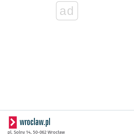
ad
pl. Solny 14,
50-062
Wrocław