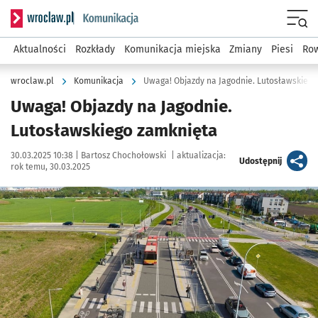
Serwis informacyjny wroclaw.pl podserwis: Komunikacja
Menu
Aktualności
Rozkłady
Komunikacja miejska
Zmiany
Piesi
Row
wroclaw.pl
Komunikacja
Uwaga! Objazdy na Jagodnie. Lutosławskiego
Uwaga! Objazdy na Jagodnie.
Lutosławskiego zamknięta
Data publikacji:
Autor:
30.03.2025 10:38 |
Bartosz Chochołowski
|
aktualizacja:
artykuł
Udostępnij
rok temu, 30.03.2025
Kliknij, aby powiększyć