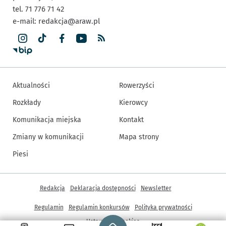
tel. 71 776 71 42
e-mail:
redakcja@araw.pl
Aktualności
Rowerzyści
Rozkłady
Kierowcy
Komunikacja miejska
Kontakt
Zmiany w komunikacji
Mapa strony
Piesi
Inne informacje
Redakcja
Deklaracja dostępności
Newsletter
Regulamin
Regulamin konkursów
Polityka prywatności
Strona główna - wroclaw.pl
Ustawienia cookies