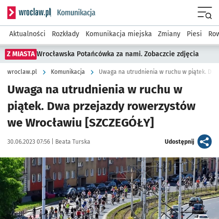
Serwis informacyjny wroclaw.pl podserwis: Komunikacja
Menu
Aktualności
Rozkłady
Komunikacja miejska
Zmiany
Piesi
Row
Z MIASTA
Wrocławska Potańcówka za nami. Zobaczcie zdjęcia
wroclaw.pl
Komunikacja
Uwaga na utrudnienia w ruchu w
piątek. Dwa przejazdy rowerzystów
we Wrocławiu [SZCZEGÓŁY]
Data publikacji:
Autor:
artykuł
30.06.2023 07:56 |
Beata Turska
Udostępnij
Kliknij, aby powiększyć