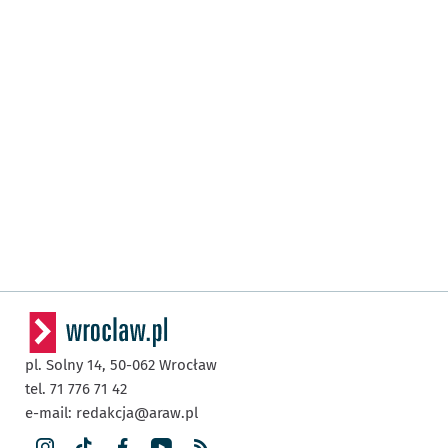
pl. Solny 14,
50-062
Wrocław
tel. 71 776 71 42
e-mail:
redakcja@araw.pl