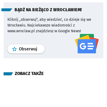
BĄDŹ NA BIEŻĄCO Z WROCŁAWIEM!
Kliknij „obserwuj”, aby wiedzieć, co dzieje się we
Wrocławiu.
Najciekawsze wiadomości z
www.wroclaw.pl znajdziesz w Google News!
profil
google news
serwisu wroclaw
Obserwuj
ZOBACZ TAKŻE