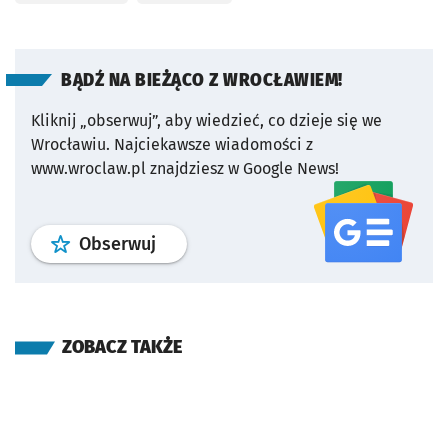
BĄDŹ NA BIEŻĄCO Z WROCŁAWIEM!
Kliknij „obserwuj”, aby wiedzieć, co dzieje się we
Wrocławiu.
Najciekawsze wiadomości z
www.wroclaw.pl znajdziesz w Google News!
profil
google news
serwisu wroclaw
Obserwuj
ZOBACZ TAKŻE