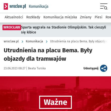
Serwis informacyjny wroclaw.pl podserwis: Komunikacja
Menu
Aktualności
Rozkłady
Komunikacja miejska
Zmiany
Piesi
Row
WROCŁAW
Sparta wygrała na Stadionie Olimpijskim. Tak cieszyli
się kibice
wroclaw.pl
Komunikacja
Utrudnienia na placu Bema. Były objazdy dl
Utrudnienia na placu Bema. Były
objazdy dla tramwajów
Data publikacji:
Autor:
artykuł
23.06.2023 08:27 |
Beata Turska
Udostępnij
Kliknij, aby powiększyć