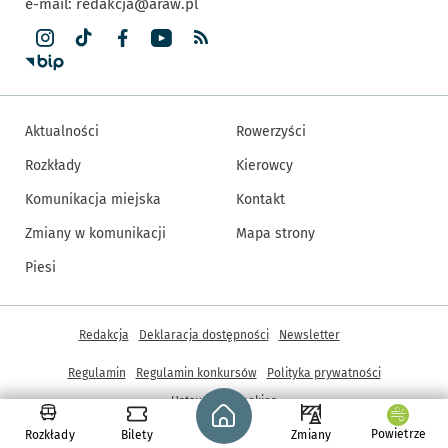
e-mail:
redakcja@araw.pl
Aktualności
Rowerzyści
Rozkłady
Kierowcy
Komunikacja miejska
Kontakt
Zmiany w komunikacji
Mapa strony
Piesi
Inne informacje
Redakcja
Deklaracja dostępności
Newsletter
Regulamin
Regulamin konkursów
Polityka prywatności
Strona główna - wroclaw.pl
Ustawienia cookies
Powietrze
Rozkłady
Bilety
Zmiany
© Copyright 2005-2026, ARAW S.A., Gmina Wrocław