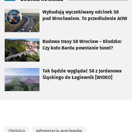
otworzy się w nowej karcie
Wybudują wyczekiwany odcinek S8
pod Wrocławiem. To przedłużenie AOW
otworzy się w nowej karcie
Budowa trasy S8 Wrocław – Kłodzko:
Czy koło Barda powstanie tunel?
otworzy się w nowej karcie
Tak będzie wyglądać S8 z Jordanowa
Śląskiego do Łagiewnik [WIDEO]
Oleśnica
aglomeracja wrocławska