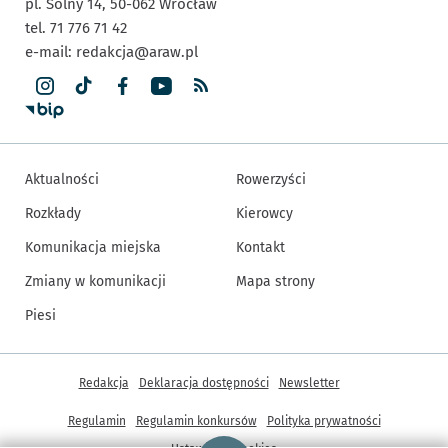
pl. Solny 14,
50-062
Wrocław
tel. 71 776 71 42
e-mail:
redakcja@araw.pl
Aktualności
Rowerzyści
Rozkłady
Kierowcy
Komunikacja miejska
Kontakt
Zmiany w komunikacji
Mapa strony
Piesi
Inne informacje
Redakcja
Deklaracja dostępności
Newsletter
Regulamin
Regulamin konkursów
Polityka prywatności