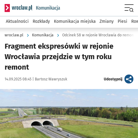
Serwis informacyjny wroclaw.pl podserwis: Komunikacja
Menu
Aktualności
Rozkłady
Komunikacja miejska
Zmiany
Piesi
Row
wroclaw.pl
Komunikacja
Odcinek S8 w rejonie Wrocławia do remontu
Fragment ekspresówki w rejonie
Wrocławia przejdzie w tym roku
remont
Data publikacji:
Autor:
artykuł
14.09.2025 08:45 |
Bartosz Wawryszuk
Udostępnij
Kliknij, aby powiększyć