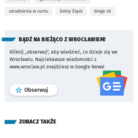
utrudnienia w ruchu
Dolny Śląsk
droga s8
BĄDŹ NA BIEŻĄCO Z WROCŁAWIEM!
Kliknij „obserwuj”, aby wiedzieć, co dzieje się we
Wrocławiu.
Najciekawsze wiadomości z
www.wroclaw.pl znajdziesz w Google News!
profil
google news
serwisu wroclaw
Obserwuj
ZOBACZ TAKŻE