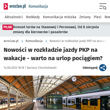
Serwis informacyjny wroclaw.pl podserwis: Komunikacja
Menu
Aktualności
Rozkłady
Komunikacja miejska
Zmiany
Piesi
Row
PILNE
Remont torów na Stawowej i Peronowej. Od 8 sierpnia
zmiany dla kierowców i pasażerów
wroclaw.pl
Komunikacja
Nowości w rozkładzie jazdy PKP na wakacje
Nowości w rozkładzie jazdy PKP na
wakacje - warto na urlop pociągiem?
Data publikacji:
Autor:
artykuł
14.06.2025 16:18 |
Bartosz Chochołowski
Udostępnij
Kliknij, aby powiększyć