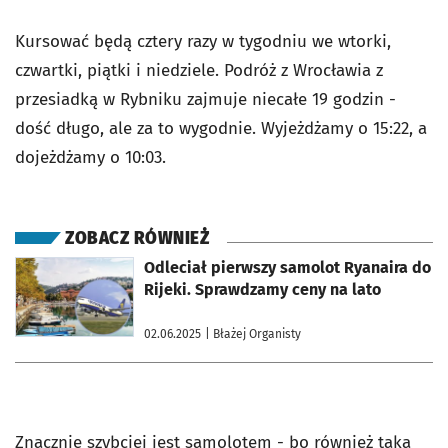
Kursować będą cztery razy w tygodniu we wtorki,
czwartki, piątki i niedziele. Podróż z Wrocławia z
przesiadką w Rybniku zajmuje niecałe 19 godzin -
dość długo, ale za to wygodnie. Wyjeżdżamy o 15:22, a
dojeżdżamy o 10:03.
ZOBACZ RÓWNIEŻ
otworzy się w nowej karcie
Odleciał pierwszy samolot Ryanaira do
Rijeki. Sprawdzamy ceny na lato
02.06.2025
| Błażej Organisty
Znacznie szybciej jest samolotem - bo również taka