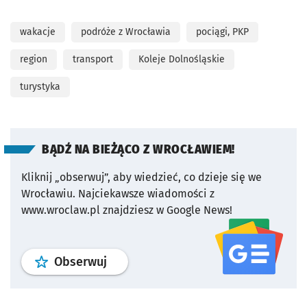
wakacje
podróże z Wrocławia
pociągi, PKP
region
transport
Koleje Dolnośląskie
turystyka
BĄDŹ NA BIEŻĄCO Z WROCŁAWIEM!
Kliknij „obserwuj”, aby wiedzieć, co dzieje się we
Wrocławiu.
Najciekawsze wiadomości z
www.wroclaw.pl znajdziesz w Google News!
profil
google news
serwisu wroclaw
Obserwuj