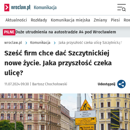
Serwis informacyjny wroclaw.pl podserwis: Komunikacja
Menu
Aktualności
Rozkłady
Komunikacja miejska
Zmiany
Piesi
Row
PILNE
Duże utrudnienia na autostradzie A4 pod Wrocławiem
wroclaw.pl
Komunikacja
Jaka przyszłość czeka ulicę Szczytnicką?
Sześć firm chce dać Szczytnickiej
nowe życie. Jaka przyszłość czeka
ulicę?
Data publikacji:
Autor:
artykuł
11.07.2024 09:30 |
Bartosz Chochołowski
Udostępnij
Kliknij, aby zobaczyć galerię