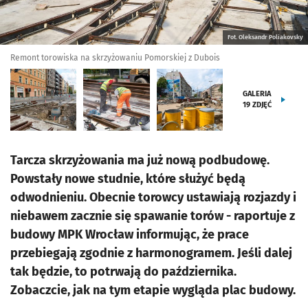
Fot. Oleksandr Poliakovsky
Remont torowiska na skrzyżowaniu Pomorskiej z Dubois
GALERIA
19
ZDJĘĆ
Tarcza skrzyżowania ma już nową podbudowę.
Powstały nowe studnie, które służyć będą
odwodnieniu. Obecnie torowcy ustawiają rozjazdy i
niebawem zacznie się spawanie torów - raportuje z
budowy MPK Wrocław informując, że prace
przebiegają zgodnie z harmonogramem. Jeśli dalej
tak będzie, to potrwają do października.
Zobaczcie, jak na tym etapie wygląda plac budowy.