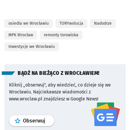
osiedla we Wrocławiu
TORYwolucja
Nadodrze
MPK Wrocław
remonty torowiska
Inwestycje we Wrocławiu
BĄDŹ NA BIEŻĄCO Z WROCŁAWIEM!
Kliknij „obserwuj”, aby wiedzieć, co dzieje się we
Wrocławiu.
Najciekawsze wiadomości z
www.wroclaw.pl znajdziesz w Google News!
profil
google news
serwisu wroclaw
Obserwuj