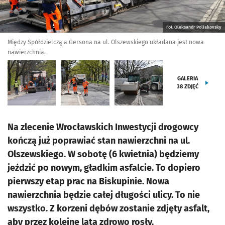
Fot. Oleksandr Poliakovsky
Między Spółdzielczą a Gersona na ul. Olszewskiego układana jest nowa
nawierzchnia.
GALERIA
38
ZDJĘĆ
Na zlecenie Wrocławskich Inwestycji drogowcy
kończą już poprawiać stan nawierzchni na ul.
Olszewskiego. W sobotę (6 kwietnia) będziemy
jeździć po nowym, gładkim asfalcie. To dopiero
pierwszy etap prac na Biskupinie. Nowa
nawierzchnia będzie całej długości ulicy. To nie
wszystko. Z korzeni dębów zostanie zdjęty asfalt,
aby przez kolejne lata zdrowo rosły.