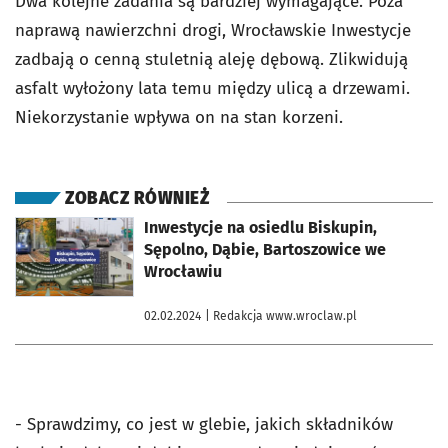
Dwa kolejne zadania są bardziej wymagające. Poza
naprawą nawierzchni drogi, Wrocławskie Inwestycje
zadbają o cenną stuletnią aleję dębową. Zlikwidują
asfalt wyłożony lata temu między ulicą a drzewami.
Niekorzystanie wpływa on na stan korzeni.
ZOBACZ RÓWNIEŻ
otworzy się w nowej karcie
Inwestycje na osiedlu Biskupin,
Sępolno, Dąbie, Bartoszowice we
Wrocławiu
02.02.2024
| Redakcja www.wroclaw.pl
- Sprawdzimy, co jest w glebie, jakich składników