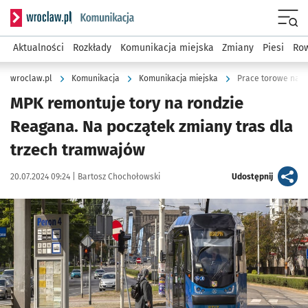
Serwis informacyjny wroclaw.pl podserwis: Komunikacja
Menu
Aktualności
Rozkłady
Komunikacja miejska
Zmiany
Piesi
Row
wroclaw.pl
Komunikacja
Komunikacja miejska
Prace torowe na r
MPK remontuje tory na rondzie
Reagana. Na początek zmiany tras dla
trzech tramwajów
Data publikacji:
Autor:
artykuł
20.07.2024 09:24 |
Bartosz Chochołowski
Udostępnij
Kliknij, aby powiększyć