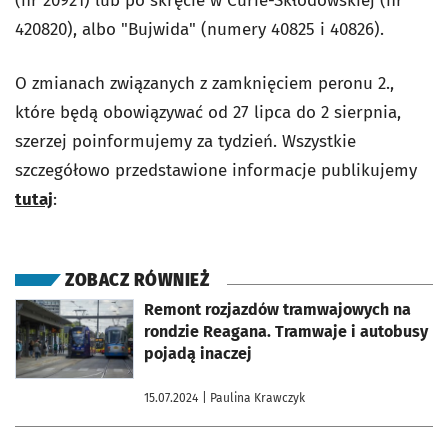
(nr 20921) lub po skręcie w Curie-Skłodowskiej (nr
420820), albo "Bujwida" (numery 40825 i 40826).
O zmianach związanych z zamknięciem peronu 2.,
które będą obowiązywać od 27 lipca do 2 sierpnia,
szerzej poinformujemy za tydzień. Wszystkie
szczegółowo przedstawione informacje publikujemy
tutaj
:
ZOBACZ RÓWNIEŻ
otworzy się w nowej karcie
Remont rozjazdów tramwajowych na
rondzie Reagana. Tramwaje i autobusy
pojadą inaczej
15.07.2024
| Paulina Krawczyk