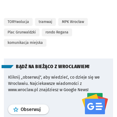
TORYwolucja
tramwaj
MPK Wrocław
Plac Grunwaldzki
rondo Regana
komunikacja miejska
BĄDŹ NA BIEŻĄCO Z WROCŁAWIEM!
Kliknij „obserwuj”, aby wiedzieć, co dzieje się we
Wrocławiu.
Najciekawsze wiadomości z
www.wroclaw.pl znajdziesz w Google News!
profil
google news
serwisu wroclaw
Obserwuj