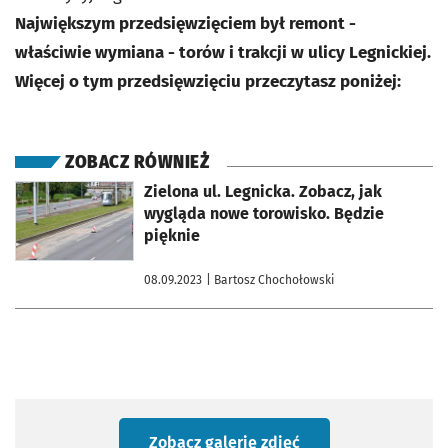
Największym przedsięwzięciem był remont -
właściwie wymiana - torów i trakcji w ulicy Legnickiej.
Więcej o tym przedsięwzięciu przeczytasz poniżej:
ZOBACZ RÓWNIEŻ
otworzy się w nowej karcie
Zielona ul. Legnicka. Zobacz, jak
wygląda nowe torowisko. Będzie
pięknie
08.09.2023
| Bartosz Chochołowski
Zobacz galerię zdjęć