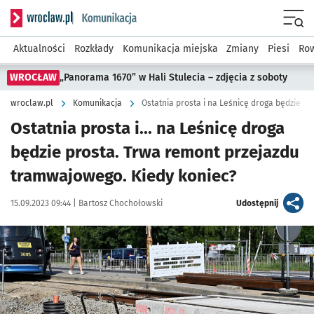
Serwis informacyjny wroclaw.pl podserwis: Komunikacja
Menu
Aktualności
Rozkłady
Komunikacja miejska
Zmiany
Piesi
Row
WROCŁAW
„Panorama 1670” w Hali Stulecia – zdjęcia z soboty
wroclaw.pl
Komunikacja
Ostatnia prosta i... na Leśnicę droga
będzie prosta. Trwa remont przejazdu
tramwajowego. Kiedy koniec?
Data publikacji:
Autor:
artykuł
15.09.2023 09:44 |
Bartosz Chochołowski
Udostępnij
Kliknij, aby zobaczyć galerię