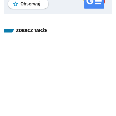
profil
google news
serwisu wroclaw
Obserwuj
ZOBACZ TAKŻE